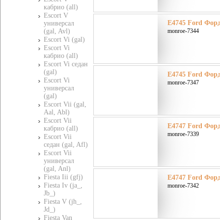
кабрио (all)
Escort V
E4745 Ford Форд
универсал
(gal, Avl)
monroe-7344
Escort Vi (gal)
Escort Vi
кабрио (all)
Escort Vi седан
(gal)
E4745 Ford Форд
Escort Vi
monroe-7347
универсал
(gal)
Escort Vii (gal,
Aal, Abl)
Escort Vii
E4747 Ford Форд
кабрио (all)
monroe-7339
Escort Vii
седан (gal, Afl)
Escort Vii
универсал
(gal, Anl)
Fiesta Iii (gfj)
E4747 Ford Форд
Fiesta Iv (ja_,
monroe-7342
Jb_)
Fiesta V (jh_,
Jd_)
Fiesta Van