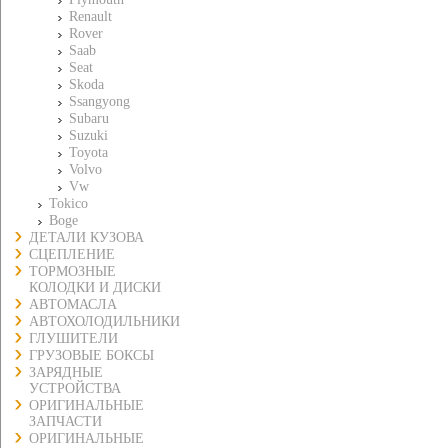
Renault
Rover
Saab
Seat
Skoda
Ssangyong
Subaru
Suzuki
Toyota
Volvo
Vw
Tokico
Boge
ДЕТАЛИ КУЗОВА
СЦЕПЛЕНИЕ
ТОРМОЗНЫЕ
КОЛОДКИ И ДИСКИ
АВТОМАСЛА
АВТОХОЛОДИЛЬНИКИ
ГЛУШИТЕЛИ
ГРУЗОВЫЕ БОКСЫ
ЗАРЯДНЫЕ
УСТРОЙСТВА
ОРИГИНАЛЬНЫЕ
ЗАПЧАСТИ
ОРИГИНАЛЬНЫЕ