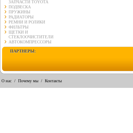
ЗАПЧАСТИ TOYOTA
ПОДВЕСКА
ПРУЖИНЫ
РАДИАТОРЫ
РЕМНИ И РОЛИКИ
ФИЛЬТРЫ
ЩЕТКИ И
СТЕКЛООЧИСТИТЕЛИ
АВТОКОМПРЕССОРЫ
ПАРТНЕРЫ:
О нас
/
Почему мы
/
Контакты