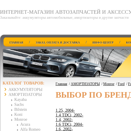
ИНТЕРНЕТ-МАГАЗИН АВТОЗАПЧАСТЕЙ И АКСЕСС
Заказывайте: аккумуляторы автомобильные, амортизаторы и другие запчасти
/
/
/
ГЛАВНАЯ
ЗАКАЗ, ОПЛАТА И ДОСТАВКА
ИНФО-ЦЕНТР
КО
КАТАЛОГ ТОВАРОВ:
Главная
/
АМОРТИЗАТОРЫ
/
Monroe
/
Ford
/
Fu
АККУМУЛЯТОРЫ
ВЫБОР ПО БРЕН
АМОРТИЗАТОРЫ
Kayaba
Sachs
Bilstein
1.25, 2004-
Koni
1.4 TDCi, 2002-
Monroe
1.4, 2002-
Acura
1.6 TDCi, 2004-
1.6, 2002-
Alfa Romeo