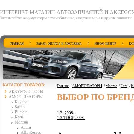
ИНТЕРНЕТ-МАГАЗИН АВТОЗАПЧАСТЕЙ И АКСЕСС
Заказывайте: аккумуляторы автомобильные, амортизаторы и другие запчасти
/
/
/
ГЛАВНАЯ
ЗАКАЗ, ОПЛАТА И ДОСТАВКА
ИНФО-ЦЕНТР
КО
КАТАЛОГ ТОВАРОВ:
Главная
/
АМОРТИЗАТОРЫ
/
Monroe
/
Ford
/
K
АККУМУЛЯТОРЫ
ВЫБОР ПО БРЕН
АМОРТИЗАТОРЫ
Kayaba
Sachs
Bilstein
1.2, 2008-
Koni
1.3 TDCi, 2008-
Monroe
Acura
Alfa Romeo