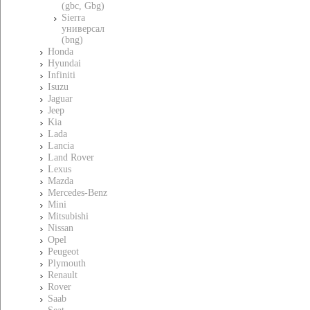
(gbc, Gbg)
Sierra
универсал
(bng)
Honda
Hyundai
Infiniti
Isuzu
Jaguar
Jeep
Kia
Lada
Lancia
Land Rover
Lexus
Mazda
Mercedes-Benz
Mini
Mitsubishi
Nissan
Opel
Peugeot
Plymouth
Renault
Rover
Saab