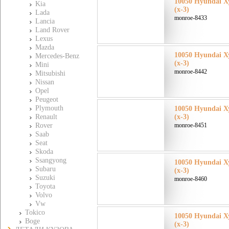
10050 Hyundai Х
Kia
(x-3)
Lada
monroe-8433
Lancia
Land Rover
Lexus
Mazda
10050 Hyundai Х
Mercedes-Benz
(x-3)
Mini
monroe-8442
Mitsubishi
Nissan
Opel
Peugeot
Plymouth
10050 Hyundai Х
Renault
(x-3)
Rover
monroe-8451
Saab
Seat
Skoda
Ssangyong
10050 Hyundai Х
Subaru
(x-3)
Suzuki
monroe-8460
Toyota
Volvo
Vw
Tokico
10050 Hyundai Х
Boge
(x-3)