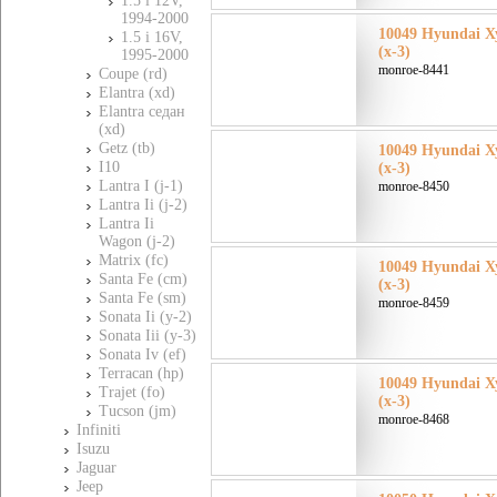
1.5 i 12V,
1994-2000
10049 Hyundai Х
1.5 i 16V,
(x-3)
1995-2000
monroe-8441
Coupe (rd)
Elantra (xd)
Elantra седан
(xd)
Getz (tb)
10049 Hyundai Х
I10
(x-3)
Lantra I (j-1)
monroe-8450
Lantra Ii (j-2)
Lantra Ii
Wagon (j-2)
Matrix (fc)
10049 Hyundai Х
Santa Fe (cm)
(x-3)
Santa Fe (sm)
monroe-8459
Sonata Ii (y-2)
Sonata Iii (y-3)
Sonata Iv (ef)
Terracan (hp)
10049 Hyundai Х
Trajet (fo)
(x-3)
Tucson (jm)
monroe-8468
Infiniti
Isuzu
Jaguar
Jeep