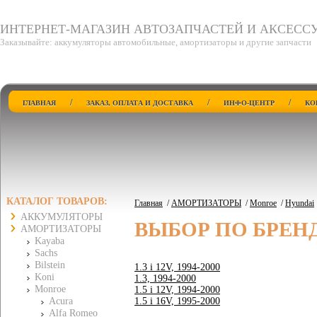
ИНТЕРНЕТ-МАГАЗИН АВТОЗАПЧАСТЕЙ И АКСЕСС
Заказывайте: аккумуляторы автомобильные, амортизаторы и другие запчасти
/
/
/
ГЛАВНАЯ
ЗАКАЗ, ОПЛАТА И ДОСТАВКА
ИНФО-ЦЕНТР
КО
КАТАЛОГ ТОВАРОВ:
Главная
/
АМОРТИЗАТОРЫ
/
Monroe
/
Hyundai
АККУМУЛЯТОРЫ
ВЫБОР ПО БРЕН
АМОРТИЗАТОРЫ
Kayaba
Sachs
Bilstein
1.3 i 12V, 1994-2000
Koni
1.3, 1994-2000
Monroe
1.5 i 12V, 1994-2000
Acura
1.5 i 16V, 1995-2000
Alfa Romeo