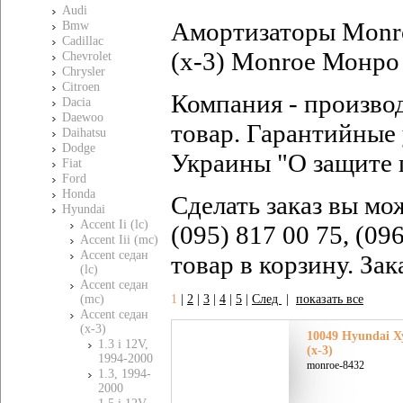
Audi
Амортизаторы Monro
Bmw
Cadillac
(x-3) Monroe Монро 
Chevrolet
Chrysler
Citroen
Компания - произво
Dacia
Daewoo
товар. Гарантийные 
Daihatsu
Dodge
Украины "О защите 
Fiat
Ford
Honda
Сделать заказ вы мо
Hyundai
Accent Ii (lc)
(095) 817 00 75, (09
Accent Iii (mc)
Accent седан
товар в корзину. За
(lc)
Accent седан
(mc)
1
|
2
|
3
|
4
|
5
|
След
|
показать все
Accent седан
(x-3)
10049 Hyundai Х
1.3 i 12V,
(x-3)
1994-2000
monroe-8432
1.3, 1994-
2000