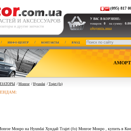
(095) 817 0
У ВАС В КОРЗИНЕ:
АСТЕЙ И АКСЕССУАРОВ
товаров:
0
на сумму:
0.00
изаторы и другие запчасти
оформить заказ
/
/
/
ИНФО-ЦЕНТР
КОНТАКТЫ
ВХОД
АМОРТ
ИЗАТОРЫ
/
Monroe
/
Hyundai
/
Trajet (fo)
РЕНДАМ:
nroe Монро на Hyundai Хундай Trajet (fo) Monroe Монро , купить в Ки