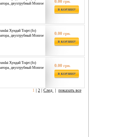
0.00
грн.
изатора, двухтрубный Monroe
В КОРЗИНУ
ndai Хундай Trajet (fo)
0.00
грн.
изатора, двухтрубный Monroe
В КОРЗИНУ
ndai Хундай Trajet (fo)
0.00
грн.
изатора, двухтрубный Monroe
В КОРЗИНУ
1
|
2
|
След
|
показать все