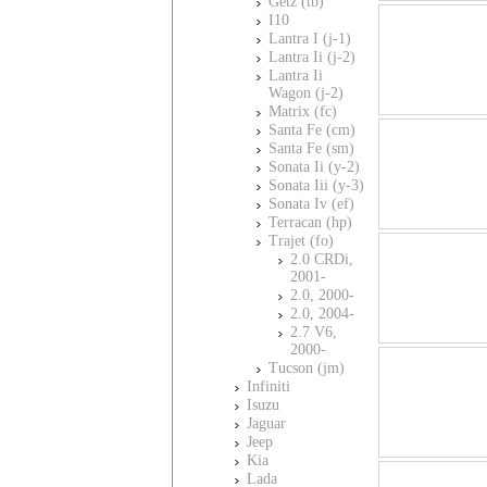
Getz (tb)
I10
Lantra I (j-1)
Lantra Ii (j-2)
Lantra Ii
Wagon (j-2)
Matrix (fc)
Santa Fe (cm)
Santa Fe (sm)
Sonata Ii (y-2)
Sonata Iii (y-3)
Sonata Iv (ef)
Terracan (hp)
Trajet (fo)
2.0 CRDi,
2001-
2.0, 2000-
2.0, 2004-
2.7 V6,
2000-
Tucson (jm)
Infiniti
Isuzu
Jaguar
Jeep
Kia
Lada