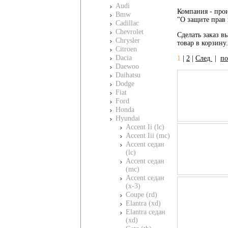
Audi
Компания - прои
Bmw
"О защите прав 
Cadillac
Chevrolet
Сделать заказ вы
Chrysler
товар в корзину
Citroen
Dacia
1
|
2
|
След
|
по
Daewoo
Daihatsu
Dodge
Fiat
Ford
Honda
Hyundai
Accent Ii (lc)
Accent Iii (mc)
Accent седан
(lc)
Accent седан
(mc)
Accent седан
(x-3)
Coupe (rd)
Elantra (xd)
Elantra седан
(xd)