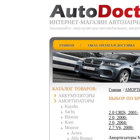
ИНТЕРНЕТ-МАГАЗИН АВТОЗАПЧ
Заказывайте: аккумуляторы автомобильные, аморт
/
ГЛАВНАЯ
ЗАКАЗ, ОПЛАТА И ДОСТАВКА
КАТАЛОГ ТОВАРОВ:
Главная
/
АМОРТ
АККУМУЛЯТОРЫ
ВЫБОР ПО Б
АМОРТИЗАТОРЫ
Kayaba
Sachs
2.0 CRDi, 2001-
Bilstein
2.0, 2000-
Koni
2.0, 2004-
Monroe
2.7 V6, 2000-
Acura
Амортизаторы Mo
Alfa Romeo