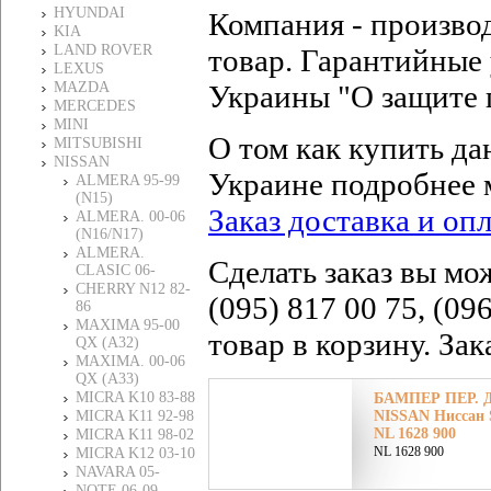
HYUNDAI
Компания - произво
KIA
LAND ROVER
товар. Гарантийные 
LEXUS
MAZDA
Украины "О защите 
MERCEDES
MINI
О том как купить да
MITSUBISHI
NISSAN
Украине подробнее 
ALMERA 95-99
(N15)
Заказ доставка и оп
ALMERA. 00-06
(N16/N17)
ALMERA.
Сделать заказ вы мо
CLASIC 06-
CHERRY N12 82-
(095) 817 00 75, (09
86
MAXIMA 95-00
товар в корзину. За
QX (A32)
MAXIMA. 00-06
QX (A33)
MICRA K10 83-88
БАМПЕР ПЕР.
MICRA K11 92-98
NISSAN Ниссан 
NL 1628 900
MICRA K11 98-02
NL 1628 900
MICRA K12 03-10
NAVARA 05-
NOTE 06-09