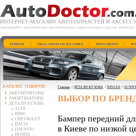
ИНТЕРНЕТ-МАГАЗИН АВТОЗАПЧАСТЕЙ И АКСЕСС
Заказывайте: аккумуляторы автомобильные, амортизаторы и другие запчасти
/
/
/
ГЛАВНАЯ
ЗАКАЗ, ОПЛАТА И ДОСТАВКА
ИНФО-ЦЕНТР
КО
КАТАЛОГ ТОВАРОВ:
Главная
/
ДЕТАЛИ КУЗОВА
/
NISSAN
/
SUNNY
АККУМУЛЯТОРЫ
ВЫБОР ПО БРЕН
АМОРТИЗАТОРЫ
ДЕТАЛИ КУЗОВА
AUDI
BMW
Бампер передний д
CHEVROLET
DACIA
в Киеве по низкой ц
DAEWOO
HONDA