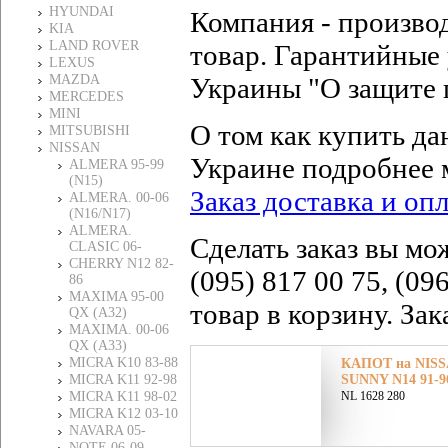
HYUNDAI
Компания - произво
KIA
LAND ROVER
товар. Гарантийные 
LEXUS
MAZDA
Украины "О защите 
MERCEDES
MINI
О том как купить да
MITSUBISHI
NISSAN
Украине подробнее 
ALMERA 95-99
(N15)
Заказ доставка и оп
ALMERA. 00-06
(N16/N17)
ALMERA.
Сделать заказ вы мо
CLASIC 06-
CHERRY N12 82-
(095) 817 00 75, (09
86
MAXIMA 95-00
товар в корзину. За
QX (A32)
MAXIMA. 00-06
QX (A33)
MICRA K10 83-88
КАПОТ на NISS
MICRA K11 92-98
SUNNY N14 91-96
MICRA K11 98-02
NL 1628 280
MICRA K12 03-10
NAVARA 05-
NOTE 06-09