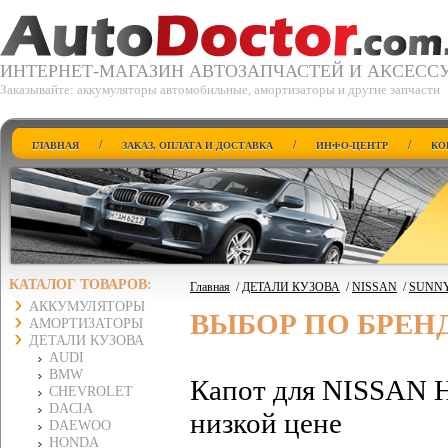
ИНТЕРНЕТ-МАГАЗИН АВТОЗАПЧАСТЕЙ И АКСЕСС
Заказывайте: аккумуляторы автомобильные, амортизаторы и другие запчасти
/
/
/
ГЛАВНАЯ
ЗАКАЗ, ОПЛАТА И ДОСТАВКА
ИНФО-ЦЕНТР
КО
КАТАЛОГ ТОВАРОВ:
Главная
/
ДЕТАЛИ КУЗОВА
/
NISSAN
/
SUNNY
АККУМУЛЯТОРЫ
ВЫБОР ПО БРЕН
АМОРТИЗАТОРЫ
ДЕТАЛИ КУЗОВА
AUDI
BMW
Капот для NISSAN Н
CHEVROLET
DACIA
низкой цене
DAEWOO
HONDA