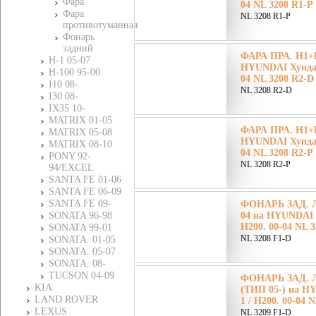
Фара
04 NL 3208 R1-P
Фара
NL 3208 R1-P
противотуманная
Фонарь
задний
ФАРА ПРА. H1+H
H-1 05-07
HYUNDAI Хундай 
H-100 95-00
04 NL 3208 R2-D
I10 08-
NL 3208 R2-D
I30 08-
IХ35 10-
MATRIX 01-05
ФАРА ПРА. H1+H
MATRIX 05-08
HYUNDAI Хундай 
MATRIX 08-10
04 NL 3208 R2-P
PONY 92-
NL 3208 R2-P
94/EXCEL
SANTA FE 01-06
SANTA FE 06-09
SANTA FE 09-
ФОНАРЬ ЗАД. Л
SONATA 96-98
04 на HYUNDAI 
H200. 00-04 NL 
SONATA 99-01
NL 3208 F1-D
SONATA. 01-05
SONATA. 05-07
SONATA. 08-
TUCSON 04-09
ФОНАРЬ ЗАД. 
KIA
(ТИП 05-) на H
LAND ROVER
1 / H200. 00-04 
LEXUS
NL 3209 F1-D