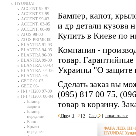
HYUNDAI
ACCENT 95-97
Бампер, капот, крыл
ACCENT 97-99
ACCENT 99-03
и др детали кузова
ACCENT. 03-05
ACCENT. 06-09
Купить в Киеве по н
ATOS 98-00
ATOS PRIME 00-
ELANTRA 91-93
Компания - произво
ELANTRA 94-95
ELANTRA 96-99
товар. Гарантийные 
ELANTRA 99-00
ELANTRA. 00-04
Украины "О защите 
ELANTRA. 04-06
ELANTRA. 06-
GETZ 02-05
Сделать заказ вы мо
GETZ 06-
H-1 / H200 97-00
(095) 817 00 75, (09
H-1 / H200. 00-04
Бампер
товар в корзину. За
задний
Бампер
Пред
|
1
|
2
|
3
|
След
|
показать все
передний
Капот
Крыло
ФАРА ЛЕВ. H1+
переднее
HYUNDAI Хундай 