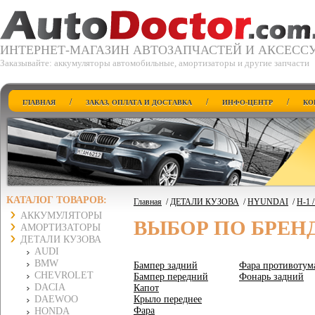
ИНТЕРНЕТ-МАГАЗИН АВТОЗАПЧАСТЕЙ И АКСЕСС
Заказывайте: аккумуляторы автомобильные, амортизаторы и другие запчасти
/
/
/
ГЛАВНАЯ
ЗАКАЗ, ОПЛАТА И ДОСТАВКА
ИНФО-ЦЕНТР
КО
КАТАЛОГ ТОВАРОВ:
Главная
/
ДЕТАЛИ КУЗОВА
/
HYUNDAI
/
H-1 
АККУМУЛЯТОРЫ
ВЫБОР ПО БРЕН
АМОРТИЗАТОРЫ
ДЕТАЛИ КУЗОВА
AUDI
BMW
Бампер задний
Фара противотум
CHEVROLET
Бампер передний
Фонарь задний
DACIA
Капот
DAEWOO
Крыло переднее
Фара
HONDA