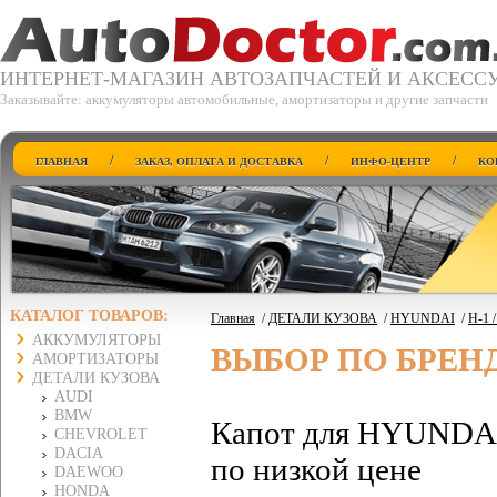
ИНТЕРНЕТ-МАГАЗИН АВТОЗАПЧАСТЕЙ И АКСЕСС
Заказывайте: аккумуляторы автомобильные, амортизаторы и другие запчасти
/
/
/
ГЛАВНАЯ
ЗАКАЗ, ОПЛАТА И ДОСТАВКА
ИНФО-ЦЕНТР
КО
КАТАЛОГ ТОВАРОВ:
Главная
/
ДЕТАЛИ КУЗОВА
/
HYUNDAI
/
H-1 
АККУМУЛЯТОРЫ
ВЫБОР ПО БРЕН
АМОРТИЗАТОРЫ
ДЕТАЛИ КУЗОВА
AUDI
BMW
Капот для HYUNDAI 
CHEVROLET
DACIA
по низкой цене
DAEWOO
HONDA