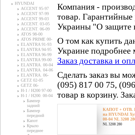
HYUNDAI
Компания - произво
ACCENT 95-97
ACCENT 97-99
товар. Гарантийные 
ACCENT 99-03
ACCENT. 03-05
Украины "О защите 
ACCENT. 06-09
ATOS 98-00
О том как купить да
ATOS PRIME 00-
ELANTRA 91-93
Украине подробнее 
ELANTRA 94-95
ELANTRA 96-99
Заказ доставка и оп
ELANTRA 99-00
ELANTRA. 00-04
ELANTRA. 04-06
Сделать заказ вы мо
ELANTRA. 06-
GETZ 02-05
(095) 817 00 75, (09
GETZ 06-
H-1 / H200 97-00
товар в корзину. За
H-1 / H200. 00-04
Бампер
задний
КАПОТ + ОТВ.
Бампер
на HYUNDAI Хун
передний
00-04 NL 3208 28
Капот
NL 3208 280
Крыло
переднее