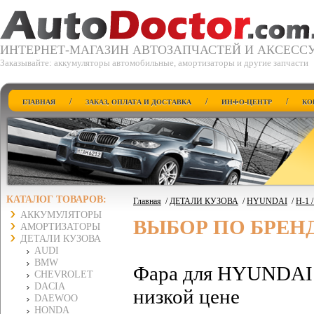
ИНТЕРНЕТ-МАГАЗИН АВТОЗАПЧАСТЕЙ И АКСЕСС
Заказывайте: аккумуляторы автомобильные, амортизаторы и другие запчасти
/
/
/
ГЛАВНАЯ
ЗАКАЗ, ОПЛАТА И ДОСТАВКА
ИНФО-ЦЕНТР
КО
КАТАЛОГ ТОВАРОВ:
Главная
/
ДЕТАЛИ КУЗОВА
/
HYUNDAI
/
H-1 
АККУМУЛЯТОРЫ
ВЫБОР ПО БРЕН
АМОРТИЗАТОРЫ
ДЕТАЛИ КУЗОВА
AUDI
BMW
Фара для HYUNDAI Х
CHEVROLET
DACIA
низкой цене
DAEWOO
HONDA