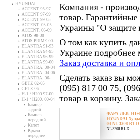
HYUNDAI
Компания - произво
ACCENT 95-97
ACCENT 97-99
товар. Гарантийные 
ACCENT 99-03
ACCENT. 03-05
Украины "О защите 
ACCENT. 06-09
ATOS 98-00
О том как купить да
ATOS PRIME 00-
ELANTRA 91-93
Украине подробнее 
ELANTRA 94-95
ELANTRA 96-99
Заказ доставка и оп
ELANTRA 99-00
ELANTRA. 00-04
ELANTRA. 04-06
Сделать заказ вы мо
ELANTRA. 06-
GETZ 02-05
(095) 817 00 75, (09
GETZ 06-
H-1 / H200 97-00
товар в корзину. За
H-1 / H200. 00-04
Бампер
задний
ФАРА ЛЕВ. H1+
Бампер
HYUNDAI Хундай 
передний
04 NL 3208 R1-D
Капот
NL 3208 R1-D
Крыло
переднее