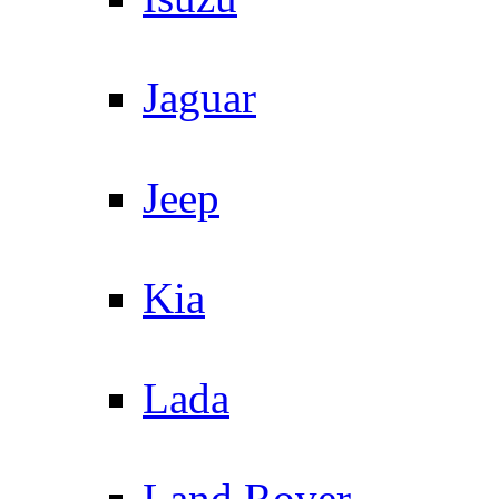
Jaguar
Jeep
Kia
Lada
Land Rover