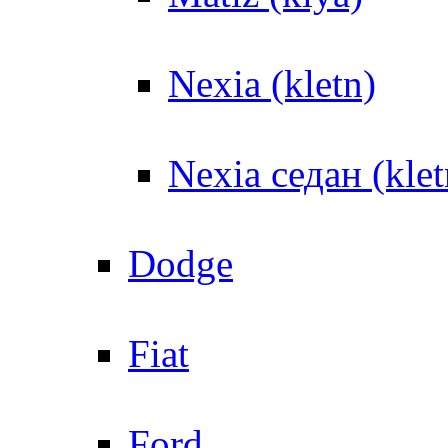
Nexia (kletn)
Nexia седан (klet
Dodge
Fiat
Ford