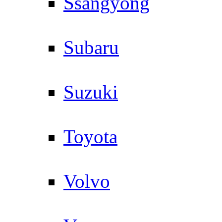
Ssangyong
Subaru
Suzuki
Toyota
Volvo