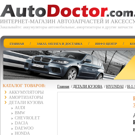
ИНТЕРНЕТ-МАГАЗИН АВТОЗАПЧАСТЕЙ И АКСЕСС
Заказывайте: аккумуляторы автомобильные, амортизаторы и другие запчасти
/
/
/
ГЛАВНАЯ
ЗАКАЗ, ОПЛАТА И ДОСТАВКА
ИНФО-ЦЕНТР
КО
КАТАЛОГ ТОВАРОВ:
Главная
/
ДЕТАЛИ КУЗОВА
/
HYUNDAI
/
H-1 
АККУМУЛЯТОРЫ
АМОРТИЗАТОРЫ
ДЕТАЛИ КУЗОВА
AUDI
BMW
CHEVROLET
DACIA
DAEWOO
HONDA