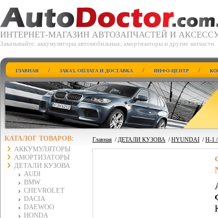
ИНТЕРНЕТ-МАГАЗИН АВТОЗАПЧАСТЕЙ И АКСЕСС
Заказывайте: аккумуляторы автомобильные, амортизаторы и другие запчасти
/
/
/
ГЛАВНАЯ
ЗАКАЗ, ОПЛАТА И ДОСТАВКА
ИНФО-ЦЕНТР
КО
КАТАЛОГ ТОВАРОВ:
Главная
/
ДЕТАЛИ КУЗОВА
/
HYUNDAI
/
H-1 
АККУМУЛЯТОРЫ
АМОРТИЗАТОРЫ
ДЕТАЛИ КУЗОВА
AUDI
BMW
CHEVROLET
DACIA
DAEWOO
HONDA