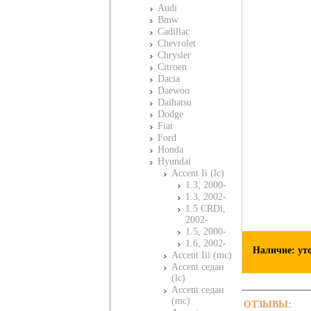
Audi
Bmw
Cadillac
Chevrolet
Chrysler
Citroen
Dacia
Daewoo
Daihatsu
Dodge
Fiat
Ford
Honda
Hyundai
Accent Ii (lc)
1.3, 2000-
1.3, 2002-
1.5 CRDi,
2002-
1.5, 2000-
1.6, 2002-
Наличие: ут
Accent Iii (mc)
Accent седан
(lc)
Accent седан
(mc)
ОТЗЫВЫ: