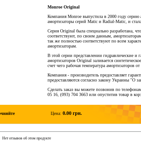
Monroe Original
Компания Monroe выпустила в 2000 году серию а
амортизаторы серий Matic и Radial-Matic, и ста
Серия Original была специально разработана, чт
соответствуют, по своим данным, амортизаторам
так же полностью соответствуют по всем харак
амортизаторам.
В этой серии представлении гидравлические и г
амортизаторов Original заливается синтетическо
счет чего рабочая температура амортизаторов от 
Компания - производитель предоставляет гаран
предоставляются согласно закону Украины "О за
Сделать заказ вы можете позвонив по телефонам: 
05 16, (093) 704 3663 или опуститив товар в ко
0.00 грн.
очняйте
Цена:
Нет отзывов об этом продукте