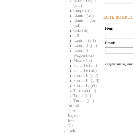
Accent седан
(x-3)
Coupe (rd)
Elantra (xd)
ЕСТЬ ВОПРО
Elantra седан
(xd)
Имя:
Getz (tb)
I10
Lantra I (j-1)
Email:
Lantra Ii (j-2)
Lantra Ii
Wagon (j-2)
Matrix (fc)
Введите число, изо
Santa Fe (cm)
Santa Fe (sm)
Sonata Ii (y-2)
Sonata Iii (y-3)
Sonata Iv (ef)
Terracan (hp)
Trajet (fo)
Tucson (jm)
Infiniti
Isuzu
Jaguar
Jeep
Kia
Lada