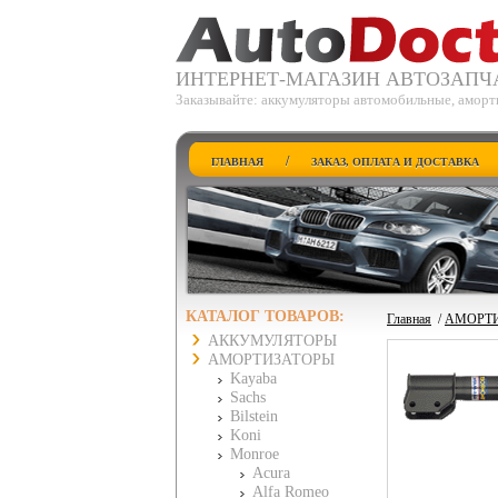
ИНТЕРНЕТ-МАГАЗИН АВТОЗАПЧ
Заказывайте: аккумуляторы автомобильные, аморт
/
ГЛАВНАЯ
ЗАКАЗ, ОПЛАТА И ДОСТАВКА
КАТАЛОГ ТОВАРОВ:
Главная
/
АМОРТ
АККУМУЛЯТОРЫ
АМОРТИЗАТОРЫ
Kayaba
Sachs
Bilstein
Koni
Monroe
Acura
Alfa Romeo