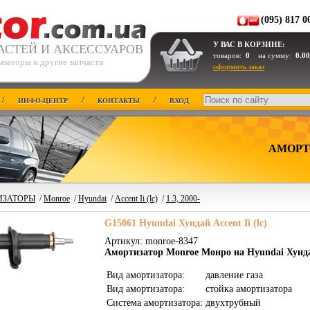
(095) 817 0
У ВАС В КОРЗИНЕ:
АСТЕЙ И АКСЕССУАРОВ
товаров:
0
на сумму:
0.00
изаторы и другие запчасти
оформить заказ
/
/
/
ИНФО-ЦЕНТР
КОНТАКТЫ
ВХОД
АМОРТ
ИЗАТОРЫ
/
Monroe
/
Hyundai
/
Accent Ii (lc)
/
1.3, 2000-
G15061 Hyundai Хундай Accent Ii (lc)
Артикул: monroe-8347
Амортизатор Monroe Монро на Hyundai Хунд
Вид амортизатора:
давление газа
Вид амортизатора:
стойка амортизатора
Система амортизатора:
двухтрубный