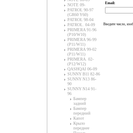
Email:
NOTE 09-
PATROL 90-97
(GR60 Y60)
PATROL 98-04
Введите число, изо
PATROL. 04-09
PRIMERA 91-96
(P10/W10)
PRIMERA 96-99
(P11/W11)
PRIMERA 99-02
(P11/W11)
PRIMERA. 02-
(P12/W12)
QASHQAI 06-09
SUNNY B11 82-86
SUNNY N13 86-
90
SUNNY N14 91-
96
Бампер
задний
Бампер
передний
Капот
Крыло
переднее