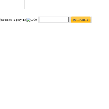
браженное на рисунке:
ОТПРАВИТЬ