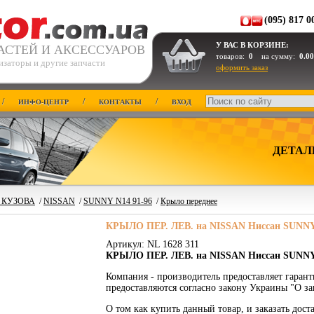
(095) 817 0
У ВАС В КОРЗИНЕ:
АСТЕЙ И АКСЕССУАРОВ
товаров:
0
на сумму:
0.00
изаторы и другие запчасти
оформить заказ
/
/
/
ИНФО-ЦЕНТР
КОНТАКТЫ
ВХОД
ДЕТАЛ
 КУЗОВА
/
NISSAN
/
SUNNY N14 91-96
/
Крыло переднее
КРЫЛО ПЕР. ЛЕВ. на NISSAN Ниссан SUNNY N
Артикул: NL 1628 311
КРЫЛО ПЕР. ЛЕВ. на NISSAN Ниссан SUNNY 
Компания - производитель предоставляет гаран
предоставляются согласно закону Украины "О за
О том как купить данный товар, и заказать дос