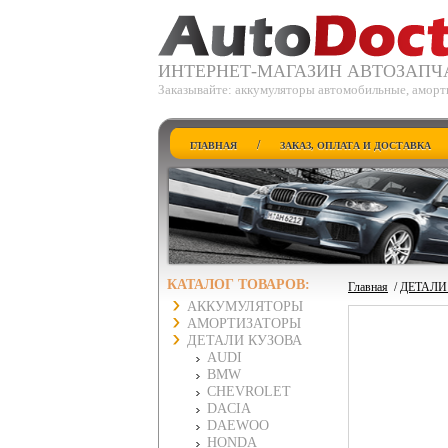
ИНТЕРНЕТ-МАГАЗИН АВТОЗАПЧ
Заказывайте: аккумуляторы автомобильные, аморт
/
ГЛАВНАЯ
ЗАКАЗ, ОПЛАТА И ДОСТАВКА
КАТАЛОГ ТОВАРОВ:
Главная
/
ДЕТАЛИ
АККУМУЛЯТОРЫ
АМОРТИЗАТОРЫ
ДЕТАЛИ КУЗОВА
AUDI
BMW
CHEVROLET
DACIA
DAEWOO
HONDA