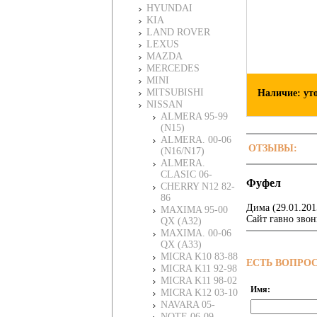
HYUNDAI
KIA
LAND ROVER
LEXUS
MAZDA
MERCEDES
MINI
MITSUBISHI
Наличие: ут
NISSAN
ALMERA 95-99
(N15)
ALMERA. 00-06
ОТЗЫВЫ:
(N16/N17)
ALMERA.
CLASIC 06-
Фуфел
CHERRY N12 82-
86
Дима
(
29.01.201
MAXIMA 95-00
Сайт гавно звон
QX (A32)
MAXIMA. 00-06
QX (A33)
MICRA K10 83-88
ЕСТЬ ВОПРО
MICRA K11 92-98
MICRA K11 98-02
Имя:
MICRA K12 03-10
NAVARA 05-
NOTE 06-09