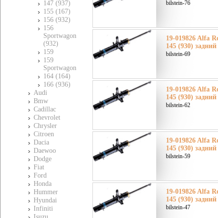
147 (937)
bilstein-76
155 (167)
156 (932)
156
Sportwagon
19-019826 Alfa 
(932)
145 (930) задний
159
bilstein-69
159
Sportwagon
164 (164)
166 (936)
19-019826 Alfa 
Audi
145 (930) задний
Bmw
bilstein-62
Cadillac
Chevrolet
Chrysler
Citroen
19-019826 Alfa 
Dacia
145 (930) задний
Daewoo
bilstein-59
Dodge
Fiat
Ford
Honda
19-019826 Alfa 
Hummer
145 (930) задний
Hyundai
bilstein-47
Infiniti
Isuzu