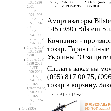
1.6 i.e., 1994-1996
2.0 16V Quadrifog
T.S., 1996-
1.7 i.e. 16V, 1994-1996
1998-2001
2001
1.4 i.e.,
1994-1996
Амортизаторы Bilst
1.6 i.e. 16V
T.S., 1996-
145 (930) Bilstein Б
2001
1.6 i.e.,
1994-1996
Компания - произво
1.7 i.e. 16V,
1994-1996
товар. Гарантийные 
1.8 i.e. 16V
T.S., 1996-
Украины "О защите 
1998
1.8 i.e. 16V,
1998-2001
Сделать заказ вы мо
1.9 JTD,
1999-2001
(095) 817 00 75, (09
1.9 TD,
1994-1999
товар в корзину. За
2.0 16V
Quadrifoglio,
1998-2001
1
|
2
|
3
|
4
|
5
|
6
|
След
2.0 16V
T.S., 1995-
2001
19-019826 Alfa 
146 (930)
145 (930) задний