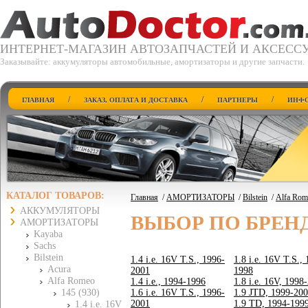
ИНТЕРНЕТ-МАГАЗИН АВТОЗАПЧАСТЕЙ И АКСЕСС
Заказывайте: аккумуляторы автомобильные, амортизаторы и другие запчасти.
/
/
/
ГЛАВНАЯ
ЗАКАЗ, ОПЛАТА И ДОСТАВКА
ПАРТНЕРЫ
ИНФО
КАТАЛОГ ТОВАРОВ:
Главная
/
АМОРТИЗАТОРЫ
/
Bilstein
/
Alfa Rom
АККУМУЛЯТОРЫ
ВЫБОР ПО БРЕН
АМОРТИЗАТОРЫ
Kayaba
Sachs
Bilstein
1.4 i.e. 16V T.S., 1996-
1.8 i.e. 16V T.S.,
Acura
2001
1998
Alfa Romeo
1.4 i.e., 1994-1996
1.8 i.e. 16V, 1998
145 (930)
1.6 i.e. 16V T.S., 1996-
1.9 JTD, 1999-20
2001
1.9 TD, 1994-199
1.4 i.e. 16V