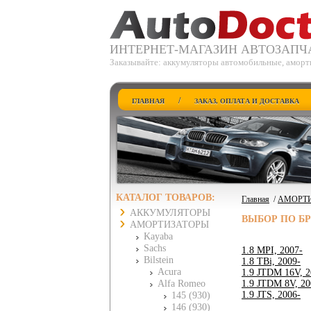
ИНТЕРНЕТ-МАГАЗИН АВТОЗАПЧ
Заказывайте: аккумуляторы автомобильные, аморти
/
ГЛАВНАЯ
ЗАКАЗ, ОПЛАТА И ДОСТАВКА
КАТАЛОГ ТОВАРОВ:
Главная
/
АМОРТ
АККУМУЛЯТОРЫ
ВЫБОР ПО Б
АМОРТИЗАТОРЫ
Kayaba
Sachs
1.8 MPI, 2007-
Bilstein
1.8 TBi, 2009-
Acura
1.9 JTDM 16V, 2
Alfa Romeo
1.9 JTDM 8V, 20
1.9 JTS, 2006-
145 (930)
146 (930)