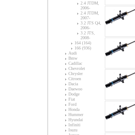
2.4 JTDM,
2006-
2.4 JTDM,
2007-
3.2 JTS Q4,
2006-
3.2 JTS,
2008-
164 (164)
166 (936)
Audi
Bmw
Cadillac
Chevrolet
Chrysler
Citroen
Dacia
Daewoo
Dodge
Fiat
Ford
Honda
Hummer
Hyundai
Infiniti
Isuzu