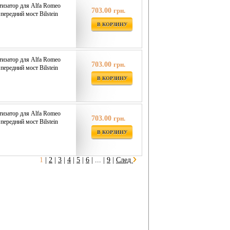
изатор для Alfa Romeo
703.00
грн.
ередний мост Bilstein
В КОРЗИНУ
изатор для Alfa Romeo
703.00
грн.
ередний мост Bilstein
В КОРЗИНУ
изатор для Alfa Romeo
703.00
грн.
ередний мост Bilstein
В КОРЗИНУ
1
|
2
|
3
|
4
|
5
|
6
|
... |
9
|
След