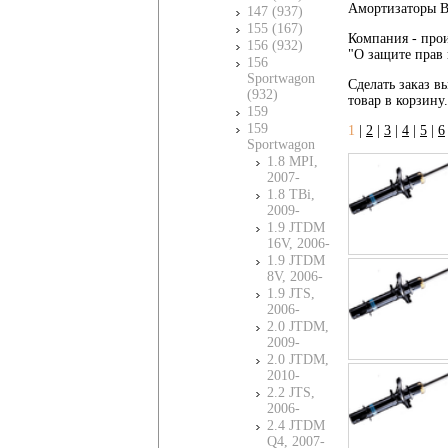
Амортизаторы Bi
147 (937)
155 (167)
Компания - прои
156 (932)
"О защите прав 
156
Sportwagon
Сделать заказ вы
(932)
товар в корзину
159
159
1
|
2
|
3
|
4
|
5
|
6
Sportwagon
1.8 MPI,
2007-
1.8 TBi,
2009-
1.9 JTDM
16V, 2006-
1.9 JTDM
8V, 2006-
1.9 JTS,
2006-
2.0 JTDM,
2009-
2.0 JTDM,
2010-
2.2 JTS,
2006-
2.4 JTDM
Q4, 2007-