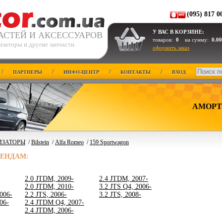
(095) 817 0
У ВАС В КОРЗИНЕ:
АСТЕЙ И АКСЕССУАРОВ
товаров:
0
на сумму:
0.00
заторы и другие запчасти.
оформить заказ
/
/
/
/
ПАРТНЕРЫ
ИНФО-ЦЕНТР
КОНТАКТЫ
ВХОД
АМОРТ
ИЗАТОРЫ
/
Bilstein
/
Alfa Romeo
/
159 Sportwagon
РЕНДАМ:
2.0 JTDM, 2009-
2.4 JTDM, 2007-
2.0 JTDM, 2010-
3.2 JTS Q4, 2006-
006-
2.2 JTS, 2006-
3.2 JTS, 2008-
06-
2.4 JTDM Q4, 2007-
2.4 JTDM, 2006-