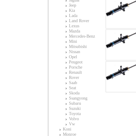
Jaguar
Jeep
Kia
Lada
Land Rover
Lexus
Mazda
Mercedes-Benz
Mini
Mitsubishi
Nissan
Opel
Peugeot
Porsche
Renault
Rover
Saab
Seat
Skoda
Ssangyong
Subaru
Suzuki
Toyota
Volvo
Vw
Koni
Monroe