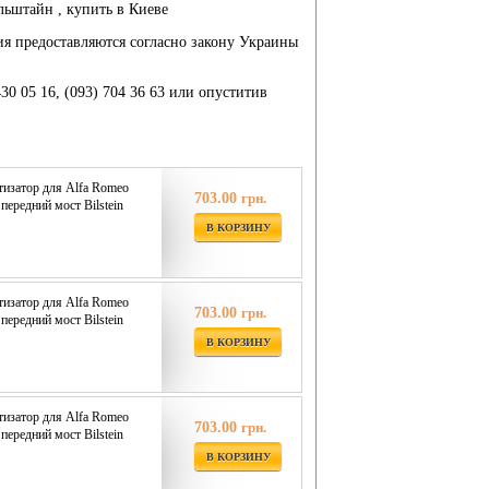
льштайн , купить в Киеве
ия предоставляются согласно закону Украины
430 05 16, (093) 704 36 63 или опуститив
изатор для Alfa Romeo
703.00
грн.
ередний мост Bilstein
В КОРЗИНУ
изатор для Alfa Romeo
703.00
грн.
ередний мост Bilstein
В КОРЗИНУ
изатор для Alfa Romeo
703.00
грн.
ередний мост Bilstein
В КОРЗИНУ