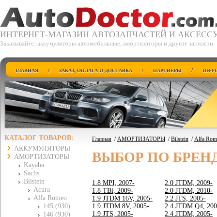
ИНТЕРНЕТ-МАГАЗИН АВТОЗАПЧАСТЕЙ И АКСЕСС
Заказывайте: аккумуляторы автомобильные, амортизаторы и другие запчасти.
/
/
/
ГЛАВНАЯ
ЗАКАЗ, ОПЛАТА И ДОСТАВКА
ПАРТНЕРЫ
ИНФО
КАТАЛОГ ТОВАРОВ:
Главная
/
АМОРТИЗАТОРЫ
/
Bilstein
/
Alfa Rom
АККУМУЛЯТОРЫ
ВЫБОР ПО БРЕН
АМОРТИЗАТОРЫ
Kayaba
Sachs
Bilstein
1.8 MPI, 2007-
2.0 JTDM, 2009-
Acura
1.8 TBi, 2009-
2.0 JTDM, 2010-
Alfa Romeo
1.9 JTDM 16V, 2005-
2.2 JTS, 2005-
145 (930)
1.9 JTDM 8V, 2005-
2.4 JTDM Q4, 200
1.9 JTS, 2005-
2.4 JTDM, 2005-
146 (930)