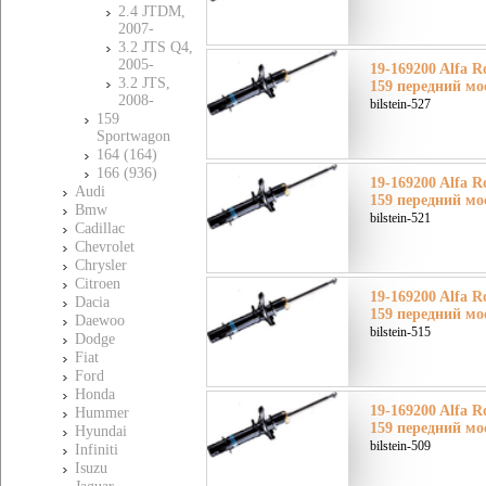
2.4 JTDM,
2007-
3.2 JTS Q4,
2005-
19-169200 Alfa 
3.2 JTS,
159 передний мо
2008-
bilstein-527
159
Sportwagon
164 (164)
166 (936)
19-169200 Alfa 
Audi
159 передний мо
Bmw
bilstein-521
Cadillac
Chevrolet
Chrysler
Citroen
19-169200 Alfa 
Dacia
159 передний мо
Daewoo
bilstein-515
Dodge
Fiat
Ford
Honda
19-169200 Alfa 
Hummer
159 передний мо
Hyundai
bilstein-509
Infiniti
Isuzu