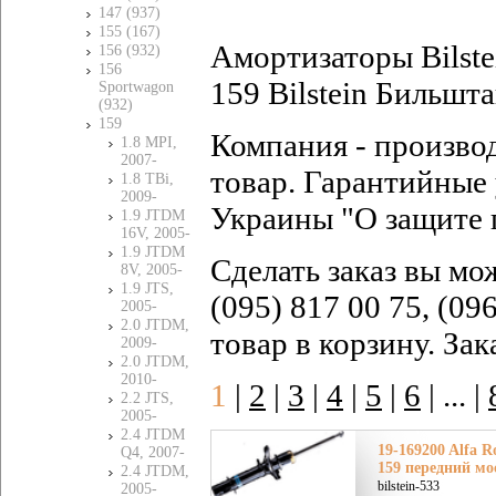
147 (937)
155 (167)
Амортизаторы Bilst
156 (932)
156
159 Bilstein Бильшта
Sportwagon
(932)
159
Компания - произво
1.8 MPI,
2007-
товар. Гарантийные 
1.8 TBi,
2009-
Украины "О защите 
1.9 JTDM
16V, 2005-
1.9 JTDM
Сделать заказ вы мо
8V, 2005-
1.9 JTS,
(095) 817 00 75, (09
2005-
2.0 JTDM,
товар в корзину. За
2009-
2.0 JTDM,
2010-
1
|
2
|
3
|
4
|
5
|
6
|
... |
2.2 JTS,
2005-
2.4 JTDM
19-169200 Alfa 
Q4, 2007-
159 передний мо
2.4 JTDM,
bilstein-533
2005-