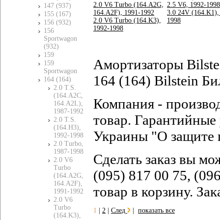
2.0 V6 Turbo (164.A2G,
2.5 V6, 1992-1998
147 (937)
164.A2F), 1991-1992
3.0 24V (164.K1),
155 (167)
2.0 V6 Turbo (164.K3),
1998
156 (932)
1992-1998
156
Sportwagon
(932)
159
Амортизаторы Bilst
159
Sportwagon
164 (164) Bilstein Б
164 (164)
2.0 T.S.
(164.A2C,
Компания - произво
164.A2L),
1987-1992
товар. Гарантийные 
2.0 T.S.
(164.H3),
Украины "О защите 
1992-1998
2.0 Turbo,
1987-1998
Сделать заказ вы мо
2.0 V6
Turbo
(095) 817 00 75, (09
(164.A2G,
164.A2F),
товар в корзину. За
1991-1992
2.0 V6
Turbo
1
|
2
|
След
|
показать все
(164.K3),