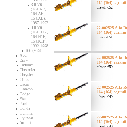
164 (164) задний
3.0 V6
bilstein-652
(164.AD,
164.AH,
164.AB),
1987-1992
3.0 V6
22-002525 Alfa 
(164.H1A,
164 (164) задний
164.H1B,
bilstein-651
164.K1P),
1992-1998
166 (936)
Audi
22-002525 Alfa 
Bmw
164 (164) задний
Cadillac
bilstein-650
Chevrolet
Chrysler
Citroen
Dacia
22-002525 Alfa 
Daewoo
164 (164) задний
Dodge
bilstein-649
Fiat
Ford
Honda
Hummer
22-002525 Alfa 
Hyundai
164 (164) задний
Infiniti
bilstein-648