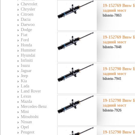
Chevrolet
19-152769 Bmw Б
Chrysler
задний мост
Citroen
bilstein-7863
Dacia
Daewoo
Dodge
Fiat
19-152769 Bmw Б
Ford
задний мост
Honda
bilstein-7848
Hummer
Hyundai
Infiniti
Isuzu
19-152790 Bmw Б
Jaguar
задний мост
Jeep
bilstein-7941
Kia
Lada
Land Rover
Lexus
19-152790 Bmw Б
Mazda
задний мост
Mercedes-Benz
bilstein-7926
Mini
Mitsubishi
Nissan
Opel
Peugeot
19-152790 Bmw Б