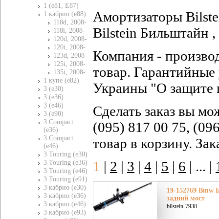
1 (e81, E87)
Амортизаторы Bilst
1 кабрио (e88)
118d, 2008-
Bilstein Бильштайн ,
118i, 2008-
120d, 2008-
120i, 2008-
Компания - произво
123d, 2008-
125i, 2008-
товар. Гарантийные 
135i, 2008-
1 купе (e82)
Украины "О защите 
3 (e30)
3 (e36)
3 (e46)
Сделать заказ вы мо
3 (e90)
3 Compact
(095) 817 00 75, (09
(e36)
3 Compact
товар в корзину. За
(e46)
3 Touring (e30)
1
|
2
|
3
|
4
|
5
|
6
|
... |
3 Touring (e36)
3 Touring (e46)
3 Touring (e91)
3 кабрио (e30)
19-152769 Bmw Б
3 кабрио (e36)
задний мост
3 кабрио (e46)
bilstein-7938
3 кабрио (e93)