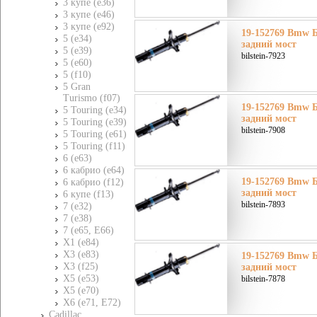
3 купе (e36)
3 купе (e46)
3 купе (e92)
19-152769 Bmw Б
5 (e34)
задний мост
5 (e39)
bilstein-7923
5 (e60)
5 (f10)
5 Gran
Turismo (f07)
19-152769 Bmw Б
5 Touring (e34)
задний мост
5 Touring (e39)
bilstein-7908
5 Touring (e61)
5 Touring (f11)
6 (e63)
6 кабрио (e64)
19-152769 Bmw Б
6 кабрио (f12)
задний мост
6 купе (f13)
bilstein-7893
7 (e32)
7 (e38)
7 (e65, E66)
X1 (e84)
X3 (e83)
19-152769 Bmw Б
X3 (f25)
задний мост
X5 (e53)
bilstein-7878
X5 (e70)
X6 (e71, E72)
Cadillac