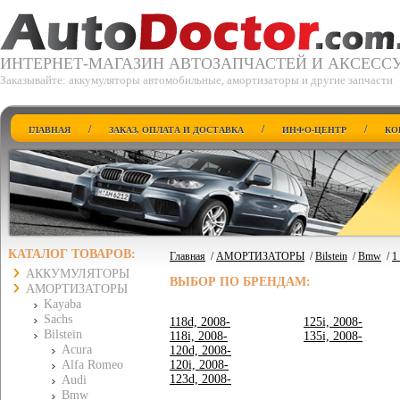
ИНТЕРНЕТ-МАГАЗИН АВТОЗАПЧАСТЕЙ И АКСЕСС
Заказывайте: аккумуляторы автомобильные, амортизаторы и другие запчасти
/
/
/
ГЛАВНАЯ
ЗАКАЗ, ОПЛАТА И ДОСТАВКА
ИНФО-ЦЕНТР
КО
КАТАЛОГ ТОВАРОВ:
Главная
/
АМОРТИЗАТОРЫ
/
Bilstein
/
Bmw
/
1
АККУМУЛЯТОРЫ
ВЫБОР ПО БРЕНДАМ:
АМОРТИЗАТОРЫ
Kayaba
Sachs
118d, 2008-
125i, 2008-
Bilstein
118i, 2008-
135i, 2008-
Acura
120d, 2008-
Alfa Romeo
120i, 2008-
123d, 2008-
Audi
Bmw