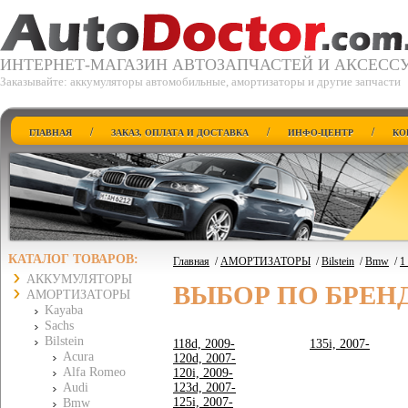
ИНТЕРНЕТ-МАГАЗИН АВТОЗАПЧАСТЕЙ И АКСЕСС
Заказывайте: аккумуляторы автомобильные, амортизаторы и другие запчасти
/
/
/
ГЛАВНАЯ
ЗАКАЗ, ОПЛАТА И ДОСТАВКА
ИНФО-ЦЕНТР
КО
КАТАЛОГ ТОВАРОВ:
Главная
/
АМОРТИЗАТОРЫ
/
Bilstein
/
Bmw
/
1
АККУМУЛЯТОРЫ
ВЫБОР ПО БРЕН
АМОРТИЗАТОРЫ
Kayaba
Sachs
Bilstein
118d, 2009-
135i, 2007-
Acura
120d, 2007-
Alfa Romeo
120i, 2009-
Audi
123d, 2007-
125i, 2007-
Bmw