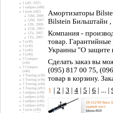
1 (e81, E87)
1 кабрио (e88)
Амортизаторы Bilst
1 купе (e82)
118d, 2009-
Bilstein Бильштайн ,
120d, 2007-
120i, 2009-
123d, 2007-
Компания - произво
125i, 2007-
135i, 2007-
товар. Гарантийные 
3 (e30)
3 (e36)
Украины "О защите 
3 (e46)
3 (e90)
3 Compact
Сделать заказ вы мо
(e36)
3 Compact
(095) 817 00 75, (09
(e46)
3 Touring (e30)
товар в корзину. За
3 Touring (e36)
3 Touring (e46)
1
|
2
|
3
|
4
|
5
|
6
|
... |
3 Touring (e91)
3 кабрио (e30)
3 кабрио (e36)
3 кабрио (e46)
19-152769 Bmw Б
3 кабрио (e93)
задний мост
3 купе (e36)
bilstein-8028