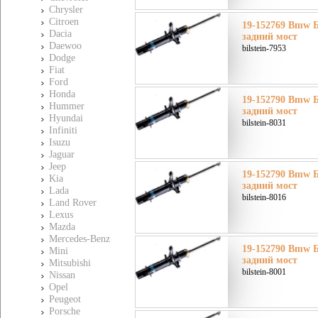
Chrysler
Citroen
19-152769 Bmw Б
Dacia
задний мост
Daewoo
bilstein-7953
Dodge
Fiat
Ford
Honda
19-152790 Bmw Б
Hummer
задний мост
Hyundai
bilstein-8031
Infiniti
Isuzu
Jaguar
Jeep
19-152790 Bmw Б
Kia
задний мост
Lada
bilstein-8016
Land Rover
Lexus
Mazda
Mercedes-Benz
19-152790 Bmw Б
Mini
задний мост
Mitsubishi
bilstein-8001
Nissan
Opel
Peugeot
Porsche