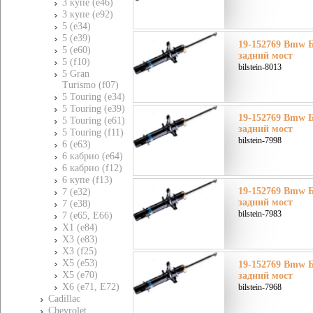
3 купе (e46)
3 купе (e92)
5 (e34)
5 (e39)
19-152769 Bmw Б
5 (e60)
задний мост
5 (f10)
bilstein-8013
5 Gran
Turismo (f07)
5 Touring (e34)
5 Touring (e39)
19-152769 Bmw Б
5 Touring (e61)
задний мост
5 Touring (f11)
bilstein-7998
6 (e63)
6 кабрио (e64)
6 кабрио (f12)
6 купе (f13)
19-152769 Bmw Б
7 (e32)
задний мост
7 (e38)
bilstein-7983
7 (e65, E66)
X1 (e84)
X3 (e83)
X3 (f25)
X5 (e53)
19-152769 Bmw Б
X5 (e70)
задний мост
X6 (e71, E72)
bilstein-7968
Cadillac
Chevrolet