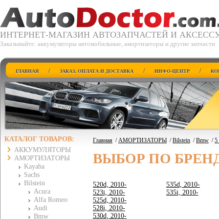
ИНТЕРНЕТ-МАГАЗИН АВТОЗАПЧАСТЕЙ И АКСЕСС
Заказывайте: аккумуляторы автомобильные, амортизаторы и другие запчасти
/
/
/
ГЛАВНАЯ
ЗАКАЗ, ОПЛАТА И ДОСТАВКА
ИНФО-ЦЕНТР
КО
КАТАЛОГ ТОВАРОВ:
Главная
/
АМОРТИЗАТОРЫ
/
Bilstein
/
Bmw
/
5
АККУМУЛЯТОРЫ
ВЫБОР ПО БРЕН
АМОРТИЗАТОРЫ
Kayaba
Sachs
Bilstein
520d, 2010-
535d, 2010-
Acura
523i, 2010-
535i, 2010-
Alfa Romeo
525d, 2010-
Audi
528i, 2010-
530d, 2010-
Bmw