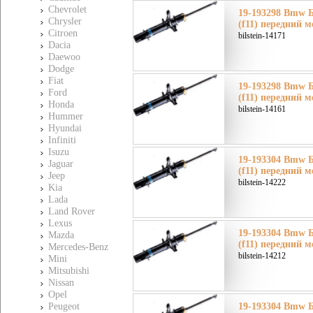
Chevrolet
19-193298 Bmw 
Chrysler
(f11) передний м
Citroen
bilstein-14171
Dacia
Daewoo
Dodge
Fiat
19-193298 Bmw 
Ford
(f11) передний м
Honda
bilstein-14161
Hummer
Hyundai
Infiniti
Isuzu
19-193304 Bmw 
Jaguar
(f11) передний м
Jeep
bilstein-14222
Kia
Lada
Land Rover
Lexus
19-193304 Bmw 
Mazda
(f11) передний м
Mercedes-Benz
bilstein-14212
Mini
Mitsubishi
Nissan
Opel
Peugeot
19-193304 Bmw 