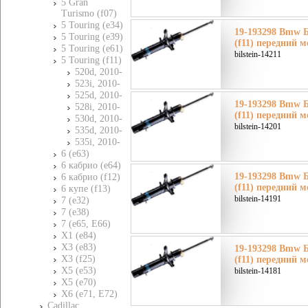
5 Gran
Turismo (f07)
5 Touring (e34)
19-193298 Bmw 
5 Touring (e39)
(f11) передний м
5 Touring (e61)
bilstein-14211
5 Touring (f11)
520d, 2010-
523i, 2010-
525d, 2010-
19-193298 Bmw 
528i, 2010-
(f11) передний м
530d, 2010-
bilstein-14201
535d, 2010-
535i, 2010-
6 (e63)
6 кабрио (e64)
19-193298 Bmw 
6 кабрио (f12)
(f11) передний м
6 купе (f13)
bilstein-14191
7 (e32)
7 (e38)
7 (e65, E66)
X1 (e84)
X3 (e83)
19-193298 Bmw 
X3 (f25)
(f11) передний м
X5 (e53)
bilstein-14181
X5 (e70)
X6 (e71, E72)
Cadillac