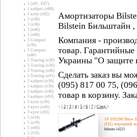
1 (e81, E87)
1 кабрио (e88)
Амортизаторы Bilst
1 купе (e82)
3 (e30)
Bilstein Бильштайн ,
3 (e36)
3 (e46)
3 (e90)
Компания - произво
3 Compact
(e36)
товар. Гарантийные 
3 Compact
(e46)
Украины "О защите 
3 Touring (e30)
3 Touring (e36)
3 Touring (e46)
Сделать заказ вы мо
3 Touring (e91)
3 кабрио (e30)
(095) 817 00 75, (09
3 кабрио (e36)
3 кабрио (e46)
товар в корзину. За
3 кабрио (e93)
3 купе (e36)
1
|
2
|
3
|
4
|
5
|
6
|
7
|
След
3 купе (e46)
3 купе (e92)
5 (e34)
19-193298 Bmw 
5 (e39)
(f11) передний м
5 (e60)
bilstein-14221
5 (f10)