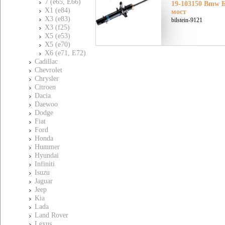
7 (e65, E66)
19-103150 Bmw Б
X1 (e84)
мост
X3 (e83)
bilstein-9121
X3 (f25)
X5 (e53)
X5 (e70)
X6 (e71, E72)
Cadillac
Chevrolet
Chrysler
Citroen
Dacia
Daewoo
Dodge
Fiat
Ford
Honda
Hummer
Hyundai
Infiniti
Isuzu
Jaguar
Jeep
Kia
Lada
Land Rover
Lexus