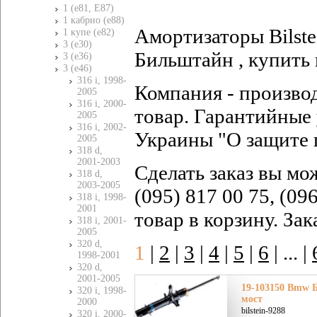
1 (e81, E87)
1 кабрио (e88)
Амортизаторы Bilste
1 купе (e82)
3 (e30)
Бильштайн , купить 
3 (e36)
3 (e46)
316 i, 1998-
Компания - произво
2005
316 i, 2000-
товар. Гарантийные 
2005
316 i, 2002-
Украины "О защите 
2005
318 d,
2001-2003
Сделать заказ вы мо
318 d,
2003-2005
(095) 817 00 75, (09
318 i, 1998-
2001
товар в корзину. За
318 i, 2001-
2005
320 d,
1
|
2
|
3
|
4
|
5
|
6
|
... |
1998-2001
320 d,
2001-2005
19-103150 Bmw Б
320 i, 1998-
мост
2000
bilstein-9288
320 i, 2000-