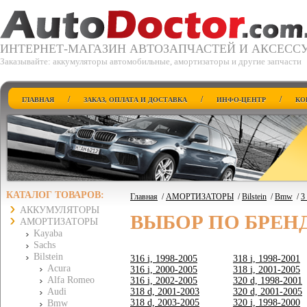
ИНТЕРНЕТ-МАГАЗИН АВТОЗАПЧАСТЕЙ И АКСЕСС
Заказывайте: аккумуляторы автомобильные, амортизаторы и другие запчасти
/
/
/
ГЛАВНАЯ
ЗАКАЗ, ОПЛАТА И ДОСТАВКА
ИНФО-ЦЕНТР
КО
КАТАЛОГ ТОВАРОВ:
Главная
/
АМОРТИЗАТОРЫ
/
Bilstein
/
Bmw
/
3
АККУМУЛЯТОРЫ
ВЫБОР ПО БРЕН
АМОРТИЗАТОРЫ
Kayaba
Sachs
Bilstein
316 i, 1998-2005
318 i, 1998-2001
Acura
316 i, 2000-2005
318 i, 2001-2005
Alfa Romeo
316 i, 2002-2005
320 d, 1998-2001
Audi
318 d, 2001-2003
320 d, 2001-2005
318 d, 2003-2005
320 i, 1998-2000
Bmw