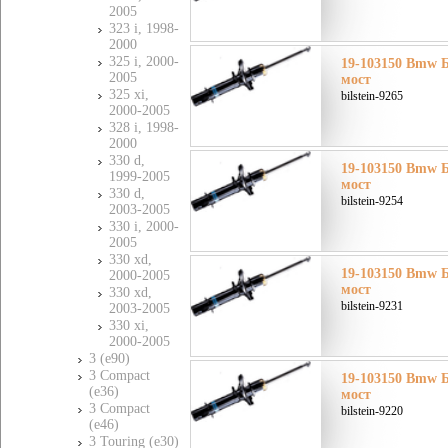
2005
323 i, 1998-
2000
325 i, 2000-
19-103150 Bmw Б
2005
мост
325 xi,
bilstein-9265
2000-2005
328 i, 1998-
2000
330 d,
19-103150 Bmw Б
1999-2005
мост
330 d,
bilstein-9254
2003-2005
330 i, 2000-
2005
330 xd,
19-103150 Bmw Б
2000-2005
мост
330 xd,
bilstein-9231
2003-2005
330 xi,
2000-2005
3 (e90)
3 Compact
19-103150 Bmw Б
(e36)
мост
3 Compact
bilstein-9220
(e46)
3 Touring (e30)