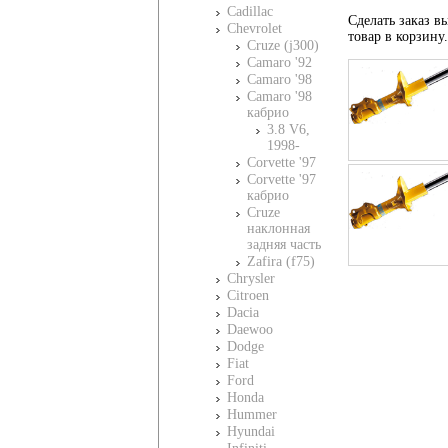
Cadillac
Сделать заказ вы
Chevrolet
товар в корзину
Cruze (j300)
Camaro '92
Camaro '98
Camaro '98
кабрио
3.8 V6,
1998-
Corvette '97
Corvette '97
кабрио
Cruze
наклонная
задняя часть
Zafira (f75)
Chrysler
Citroen
Dacia
Daewoo
Dodge
Fiat
Ford
Honda
Hummer
Hyundai