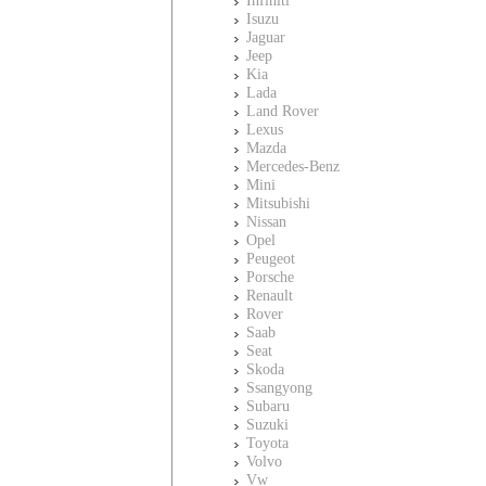
Infiniti
Isuzu
Jaguar
Jeep
Kia
Lada
Land Rover
Lexus
Mazda
Mercedes-Benz
Mini
Mitsubishi
Nissan
Opel
Peugeot
Porsche
Renault
Rover
Saab
Seat
Skoda
Ssangyong
Subaru
Suzuki
Toyota
Volvo
Vw