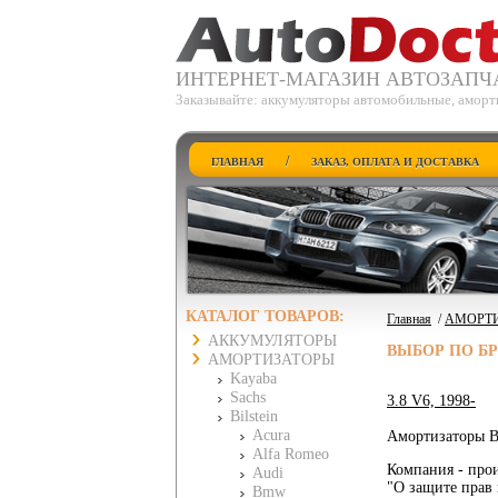
ИНТЕРНЕТ-МАГАЗИН АВТОЗАПЧ
Заказывайте: аккумуляторы автомобильные, аморти
/
ГЛАВНАЯ
ЗАКАЗ, ОПЛАТА И ДОСТАВКА
КАТАЛОГ ТОВАРОВ:
Главная
/
АМОРТ
АККУМУЛЯТОРЫ
ВЫБОР ПО Б
АМОРТИЗАТОРЫ
Kayaba
Sachs
3.8 V6, 1998-
Bilstein
Acura
Амортизаторы Bi
Alfa Romeo
Компания - прои
Audi
"О защите прав 
Bmw