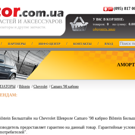
(095) 817 0
У ВАС В КОРЗИНЕ:
АСТЕЙ И АКСЕССУАРОВ
товаров:
0
на сумму:
0.00
заторы и другие запчасти.
оформить заказ
/
/
/
/
ПАРТНЕРЫ
ИНФО-ЦЕНТР
КОНТАКТЫ
ВХОД
АМОРТ
ИЗАТОРЫ
/
Bilstein
/
Chevrolet
/
Camaro '98 кабрио
РЕНДАМ:
lstein Бильштайн на Chevrolet Шевроле Camaro '98 кабрио Bilstein Бильш
зводитель предоставляет гарантию на данный товар. Гарантийные услов
потребителей".