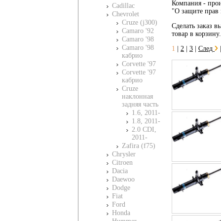
Компания - прои
Cadillac
"О защите прав 
Chevrolet
Cruze (j300)
Сделать заказ вы
Camaro '92
товар в корзину
Camaro '98
Camaro '98
1
|
2
|
3
|
След
кабрио
Corvette '97
Corvette '97
кабрио
Cruze
наклонная
задняя часть
1.6, 2011-
1.8, 2011-
2.0 CDI,
2011-
Zafira (f75)
Chrysler
Citroen
Dacia
Daewoo
Dodge
Fiat
Ford
Honda