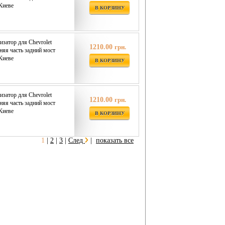
 Киеве
В КОРЗИНУ
затор для Chevrolet
1210.00
грн.
няя часть задний мост
 Киеве
В КОРЗИНУ
затор для Chevrolet
1210.00
грн.
няя часть задний мост
 Киеве
В КОРЗИНУ
1
|
2
|
3
|
След
|
показать все