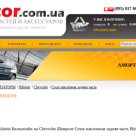
(095) 817 0
У ВАС В КОРЗИНЕ:
АСТЕЙ И АКСЕССУАРОВ
товаров:
0
на сумму:
0.00
заторы и другие запчасти.
оформить заказ
/
/
/
/
ПАРТНЕРЫ
ИНФО-ЦЕНТР
КОНТАКТЫ
ВХОД
АМОРТ
ИЗАТОРЫ
/
Bilstein
/
Chevrolet
/
Cruze наклонная задняя часть
РЕНДАМ:
lstein Бильштайн на Chevrolet Шевроле Cruze наклонная задняя часть Bil