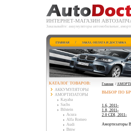
ИНТЕРНЕТ-МАГАЗИН АВТОЗАПЧ
Заказывайте: аккумуляторы автомобильные, аморти
/
ГЛАВНАЯ
ЗАКАЗ, ОПЛАТА И ДОСТАВКА
КАТАЛОГ ТОВАРОВ:
Главная
/
АМОРТ
АККУМУЛЯТОРЫ
ВЫБОР ПО Б
АМОРТИЗАТОРЫ
Kayaba
Sachs
1.6, 2011-
Bilstein
1.8, 2011-
Acura
2.0 CDI, 2011-
Alfa Romeo
Амортизаторы Bi
Audi
Bmw