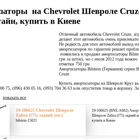
аторы на Chevrolet Шевроле Cruze (
айн, купить в Киеве
Отличный автомобиль Chevrolet Cruze, а
делают этот автомобиль очень привлекат
Не редкость для этих автомоблей выход и
амортизаторов по гарантии решает пробле
появились в продаже амортизаторы Bilste
грн за штуку, но с июля 2012 года можно
отметки 750 грн
Амортизаторы Bilstein (Германия) серии 
Cruze.
Купить амортизаторы на Шевроле Круз вы
 00 75, (096) 430 05 16, (093) 704 36 63 или опуститив товар в корзину. 
|
показать все
19-106625 Chevrolet Шевроле
19-106625 (BNE-A662) Аморти
Zafira (f75) задний мост
Шевроле Zafira (f75) задний м
bilstein-15021
купить в Киеве