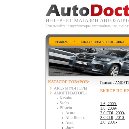
ИНТЕРНЕТ-МАГАЗИН АВТОЗАПЧ
Заказывайте: аккумуляторы автомобильные, аморт
/
ГЛАВНАЯ
ЗАКАЗ, ОПЛАТА И ДОСТАВКА
КАТАЛОГ ТОВАРОВ:
Главная
/
АМОРТ
АККУМУЛЯТОРЫ
ВЫБОР ПО Б
АМОРТИЗАТОРЫ
Kayaba
Sachs
1.6, 2009-
Bilstein
1.8, 2009-
Acura
2.0 CDI, 2009-
Alfa Romeo
2.0 CDI, 2010-
2.0, 2001-
Audi
Bmw