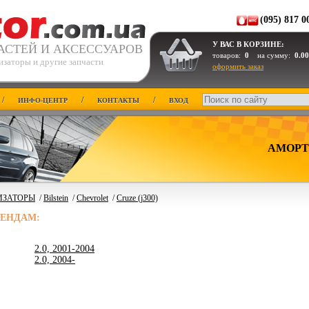
(095) 817 0
У ВАС В КОРЗИНЕ:
АСТЕЙ И АКСЕССУАРОВ
товаров:
0
на сумму:
0.00
изаторы и другие запчасти
оформить заказ
/
/
/
ИНФО-ЦЕНТР
КОНТАКТЫ
ВХОД
АМОРТ
ИЗАТОРЫ
/
Bilstein
/
Chevrolet
/
Cruze (j300)
РЕНДАМ:
2.0, 2001-2004
2.0, 2004-