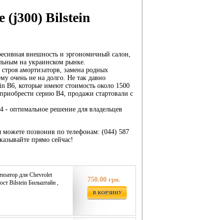
j300) Bilstein
гресивная внешность и эргономичный салон,
ельным на украинском рынке.
з строя амортизаторв, замена родных
му очень не на долго. Не так давно
in B6, которые имеют стоимость около 1500
 приобрести серию В4, продажи стартовали с
B4 - оптимальное решение для владельцев
 можете позвонив по телефонам: (044) 587
Заказывайте прямо сейчас!
затор для Chevrolet
750.00
грн.
ост Bilstein Бильштайн ,
В КОРЗИНУ