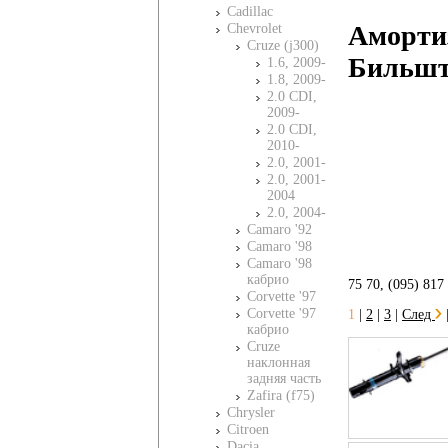
Cadillac
Амортиз
Chevrolet
Cruze (j300)
Бильшт
1.6, 2009-
1.8, 2009-
2.0 CDI,
2009-
2.0 CDI,
2010-
2.0, 2001-
2.0, 2001-
2004
2.0, 2004-
Camaro '92
Camaro '98
Camaro '98
кабрио
75 70, (095) 817
Corvette '97
Corvette '97
1
|
2
|
3
|
След
кабрио
Cruze
наклонная
задняя часть
Zafira (f75)
Chrysler
Citroen
Dacia