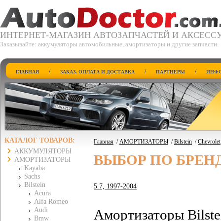
ИНТЕРНЕТ-МАГАЗИН АВТОЗАПЧАСТЕЙ И АКСЕСС
Заказывайте: аккумуляторы автомобильные, амортизаторы и другие запчасти.
/
/
/
ГЛАВНАЯ
ЗАКАЗ, ОПЛАТА И ДОСТАВКА
ПАРТНЕРЫ
ИНФО
КАТАЛОГ ТОВАРОВ:
Главная
/
АМОРТИЗАТОРЫ
/
Bilstein
/
Chevrolet
АККУМУЛЯТОРЫ
ВЫБОР ПО БРЕН
АМОРТИЗАТОРЫ
Kayaba
Sachs
Bilstein
5.7, 1997-2004
Acura
Alfa Romeo
Audi
Амортизаторы Bilste
Bmw