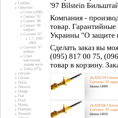
Cadillac
'97 Bilstein Бильшта
Chevrolet
Cruze (j300)
Компания - произво
Camaro '92
Camaro '98
товар. Гарантийные 
Camaro '98
кабрио
Украины "О защите 
Corvette '97
5.7, 1997-
2004
Сделать заказ вы мо
Corvette '97
кабрио
(095) 817 00 75, (09
Cruze
наклонная
товар в корзину. За
задняя часть
Zafira (f75)
Chrysler
Citroen
24-029759 Chevr
Corvette '97 пер
Dacia
bilstein-14909
Daewoo
Dodge
Fiat
Ford
Honda
24-029766 Chevr
Hummer
Corvette '97 зад
Hyundai
bilstein-14910