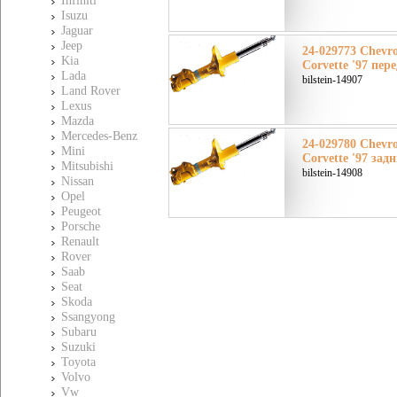
Infiniti
Isuzu
Jaguar
Jeep
24-029773 Chevr
Kia
Corvette '97 пер
Lada
bilstein-14907
Land Rover
Lexus
Mazda
Mercedes-Benz
24-029780 Chevr
Mini
Corvette '97 зад
Mitsubishi
bilstein-14908
Nissan
Opel
Peugeot
Porsche
Renault
Rover
Saab
Seat
Skoda
Ssangyong
Subaru
Suzuki
Toyota
Volvo
Vw