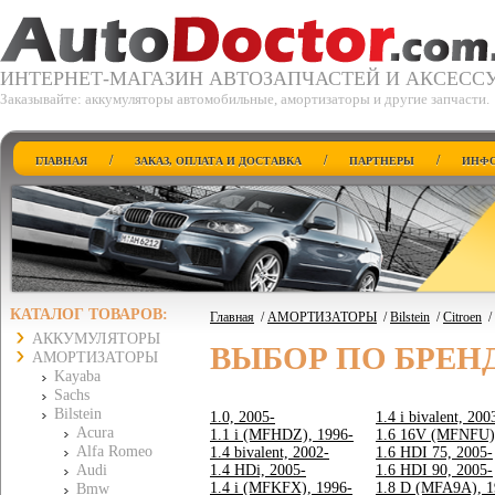
ИНТЕРНЕТ-МАГАЗИН АВТОЗАПЧАСТЕЙ И АКСЕСС
Заказывайте: аккумуляторы автомобильные, амортизаторы и другие запчасти.
/
/
/
ГЛАВНАЯ
ЗАКАЗ, ОПЛАТА И ДОСТАВКА
ПАРТНЕРЫ
ИНФО
КАТАЛОГ ТОВАРОВ:
Главная
/
АМОРТИЗАТОРЫ
/
Bilstein
/
Citroen
/
АККУМУЛЯТОРЫ
ВЫБОР ПО БРЕН
АМОРТИЗАТОРЫ
Kayaba
Sachs
Bilstein
1.0, 2005-
1.4 i bivalent, 200
Acura
1.1 i (MFHDZ), 1996-
1.6 16V (MFNFU)
Alfa Romeo
1.4 bivalent, 2002-
1.6 HDI 75, 2005-
Audi
1.4 HDi, 2005-
1.6 HDI 90, 2005-
1.4 i (MFKFX), 1996-
1.8 D (MFA9A), 1
Bmw