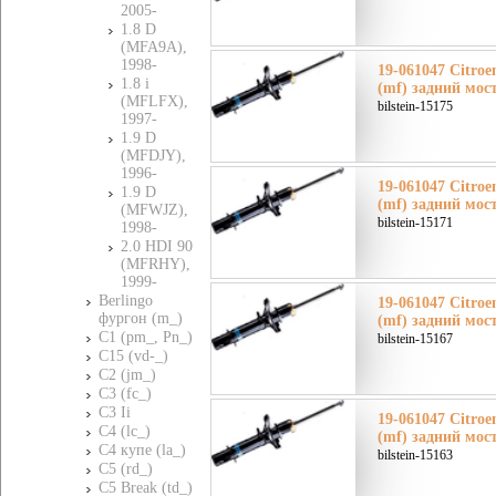
2005-
1.8 D
(MFA9A),
1998-
19-061047 Citroe
1.8 i
(mf) задний мос
(MFLFX),
bilstein-15175
1997-
1.9 D
(MFDJY),
1996-
19-061047 Citroe
1.9 D
(mf) задний мос
(MFWJZ),
bilstein-15171
1998-
2.0 HDI 90
(MFRHY),
1999-
Berlingo
19-061047 Citroe
фургон (m_)
(mf) задний мос
C1 (pm_, Pn_)
bilstein-15167
C15 (vd-_)
C2 (jm_)
C3 (fc_)
C3 Ii
19-061047 Citroe
C4 (lc_)
(mf) задний мос
C4 купе (la_)
bilstein-15163
C5 (rd_)
C5 Break (td_)