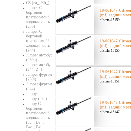
C8 (ea_, Eb_)
Jumper C
19-061047 Citroe
бортовой
(mf) задний мос
платформой/
bilstein-15159
ходовая часть
(230)
Jumper C
бортовой
платформой/
19-061047 Citroe
ходовая часть
(mf) задний мос
(244)
bilstein-15155
Jumper автобус
(230p)
Jumper автобус
(244, Z_)
19-061047 Citroe
Jumper фургон
(mf) задний мос
(230l)
bilstein-15151
Jumper фургон
(244)
Jumpy
Jumpy (u6u)
19-061047 Citroe
Jumpy C
(mf) задний мос
бортовой
bilstein-15147
платформой/
ходовая часть
(bu_, Bv_,
Bw_, Bx