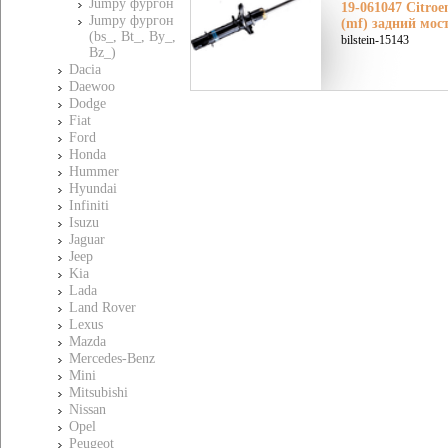
Jumpy фургон
19-061047 Citroe
Jumpy фургон
(mf) задний мос
(bs_, Bt_, By_,
bilstein-15143
Bz_)
Dacia
Daewoo
Dodge
Fiat
Ford
Honda
Hummer
Hyundai
Infiniti
Isuzu
Jaguar
Jeep
Kia
Lada
Land Rover
Lexus
Mazda
Mercedes-Benz
Mini
Mitsubishi
Nissan
Opel
Peugeot