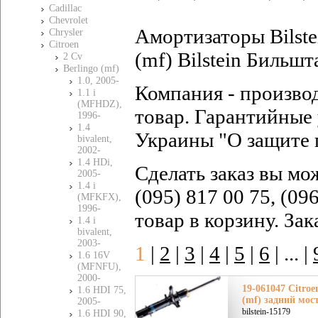
Cadillac
Chevrolet
Амортизаторы Bilste
Chrysler
Citroen
(mf) Bilstein Бильшт
2 Cv
Berlingo (mf)
1.0, 2005-
Компания - произво
1.1 i
(MFHDZ),
товар. Гарантийные 
1996-
1.4
Украины "О защите 
bivalent,
2002-
1.4 HDi,
Сделать заказ вы мо
2005-
1.4 i
(095) 817 00 75, (09
(MFKFX),
1996-
товар в корзину. За
1.4 i
bivalent,
2003-
1
|
2
|
3
|
4
|
5
|
6
|
... |
1.6 16V
(MFNFU),
2000-
19-061047 Citroe
1.6 HDI 75,
(mf) задний мос
2005-
bilstein-15179
1.6 HDI 90,