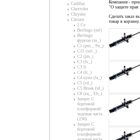
Компания - прои
Cadillac
"О защите прав 
Chevrolet
Chrysler
Сделать заказ вы
Citroen
товар в корзину
2 Cv
Berlingo (mf)
Berlingo
фургон (m_)
C1 (pm_, Pn_)
C15 (vd-_)
C2 (jm_)
C3 (fc_)
C3 Ii
C4 (lc_)
C4 купе (la_)
C5 (rd_)
C5 Break (td_)
C8 (ea_, Eb_)
Jumper C
бортовой
платформой/
ходовая часть
(230)
Jumper C
бортовой
платформой/
ходовая часть