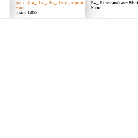
часть (bu_, Bv_, Bw_, Bx передний
Bw_, Bx передний мост Bilste
мост
Киеве
bilstein-15856