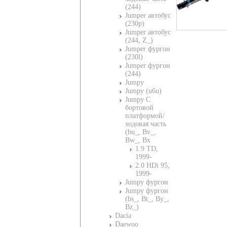
(244)
Jumper автобус
(230p)
Jumper автобус
(244, Z_)
Jumper фургон
(230l)
Jumper фургон
(244)
Jumpy
Jumpy (u6u)
Jumpy C
бортовой
платформой/
ходовая часть
(bu_, Bv_,
Bw_, Bx
1.9 TD,
1999-
2.0 HDi 95,
1999-
Jumpy фургон
Jumpy фургон
(bs_, Bt_, By_,
Bz_)
Dacia
Daewoo