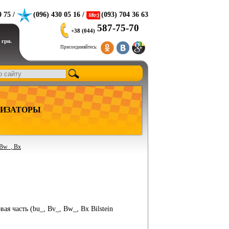
0 75 /
(096) 430 05 16 /
(093) 704 36 63
587-75-70
+38 (044)
 грн.
Присоединяйтесь:
ИЗАТОРЫ
 Bw_, Bx
я часть (bu_, Bv_, Bw_, Bx Bilstein