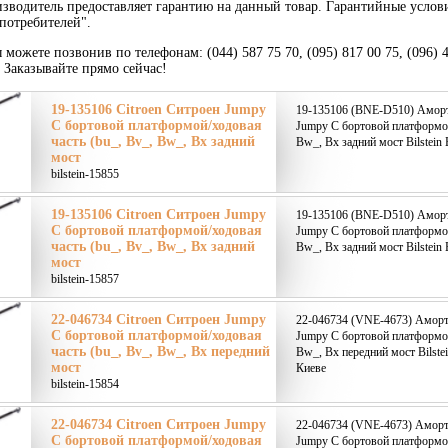
зводитель предоставляет гарантию на данный товар. Гарантийные услов
потребителей".
 можете позвонив по телефонам: (044) 587 75 70, (095) 817 00 75, (096) 
. Заказывайте прямо сейчас!
19-135106 Citroen Ситроен Jumpy
19-135106 (BNE-D510) Аморти
C бортовой платформой/ходовая
Jumpy C бортовой платформой
часть (bu_, Bv_, Bw_, Bx задний
Bw_, Bx задний мост Bilstein
мост
bilstein-15855
19-135106 Citroen Ситроен Jumpy
19-135106 (BNE-D510) Аморти
C бортовой платформой/ходовая
Jumpy C бортовой платформой
часть (bu_, Bv_, Bw_, Bx задний
Bw_, Bx задний мост Bilstein
мост
bilstein-15857
22-046734 Citroen Ситроен Jumpy
22-046734 (VNE-4673) Аморти
C бортовой платформой/ходовая
Jumpy C бортовой платформой
часть (bu_, Bv_, Bw_, Bx передний
Bw_, Bx передний мост Bilste
мост
Киеве
bilstein-15854
22-046734 Citroen Ситроен Jumpy
22-046734 (VNE-4673) Аморти
C бортовой платформой/ходовая
Jumpy C бортовой платформой