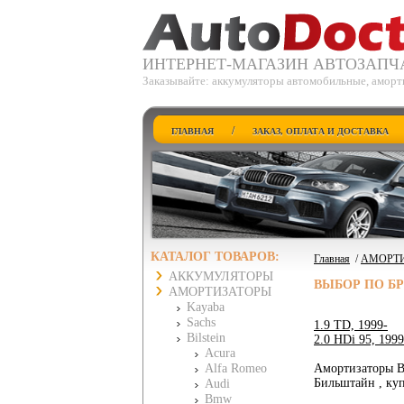
ИНТЕРНЕТ-МАГАЗИН АВТОЗАПЧ
Заказывайте: аккумуляторы автомобильные, аморти
/
ГЛАВНАЯ
ЗАКАЗ, ОПЛАТА И ДОСТАВКА
КАТАЛОГ ТОВАРОВ:
Главная
/
АМОРТ
АККУМУЛЯТОРЫ
ВЫБОР ПО Б
АМОРТИЗАТОРЫ
Kayaba
Sachs
1.9 TD, 1999-
Bilstein
2.0 HDi 95, 1999
Acura
Alfa Romeo
Амортизаторы Bi
Бильштайн , куп
Audi
Bmw