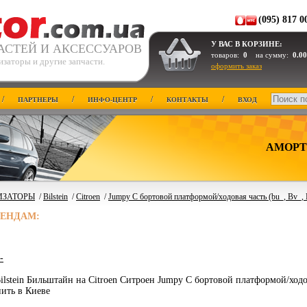
(095) 817 0
У ВАС В КОРЗИНЕ:
АСТЕЙ И АКСЕССУАРОВ
товаров:
0
на сумму:
0.00
заторы и другие запчасти.
оформить заказ
/
/
/
/
ПАРТНЕРЫ
ИНФО-ЦЕНТР
КОНТАКТЫ
ВХОД
АМОРТ
ИЗАТОРЫ
/
Bilstein
/
Citroen
/
Jumpy C бортовой платформой/ходовая часть (bu_, Bv_,
РЕНДАМ:
-
lstein Бильштайн на Citroen Ситроен Jumpy C бортовой платформой/ходова
ить в Киеве