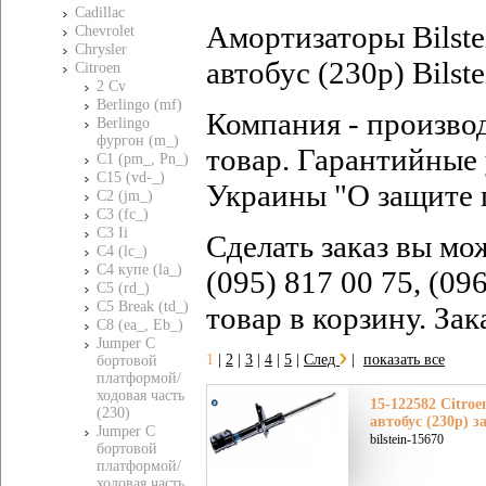
Cadillac
Амортизаторы Bilste
Chevrolet
Chrysler
автобус (230p) Bilst
Citroen
2 Cv
Berlingo (mf)
Компания - произво
Berlingo
фургон (m_)
товар. Гарантийные 
C1 (pm_, Pn_)
C15 (vd-_)
Украины "О защите 
C2 (jm_)
C3 (fc_)
C3 Ii
Сделать заказ вы мо
C4 (lc_)
C4 купе (la_)
(095) 817 00 75, (09
C5 (rd_)
C5 Break (td_)
товар в корзину. За
C8 (ea_, Eb_)
Jumper C
1
|
2
|
3
|
4
|
5
|
След
|
показать все
бортовой
платформой/
ходовая часть
15-122582 Citro
(230)
автобус (230p) з
Jumper C
bilstein-15670
бортовой
платформой/
ходовая часть