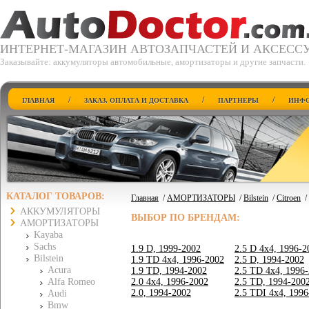
ИНТЕРНЕТ-МАГАЗИН АВТОЗАПЧАСТЕЙ И АКСЕСС
Заказывайте: аккумуляторы автомобильные, амортизаторы и другие запчасти.
/
/
/
ГЛАВНАЯ
ЗАКАЗ, ОПЛАТА И ДОСТАВКА
ПАРТНЕРЫ
ИНФО
КАТАЛОГ ТОВАРОВ:
Главная
/
АМОРТИЗАТОРЫ
/
Bilstein
/
Citroen
/
АККУМУЛЯТОРЫ
ВЫБОР ПО БРЕНДАМ:
АМОРТИЗАТОРЫ
Kayaba
Sachs
1.9 D, 1999-2002
2.5 D 4x4, 1996-2
Bilstein
1.9 TD 4x4, 1996-2002
2.5 D, 1994-2002
Acura
1.9 TD, 1994-2002
2.5 TD 4x4, 1996
Alfa Romeo
2.0 4x4, 1996-2002
2.5 TD, 1994-200
2.0, 1994-2002
2.5 TDI 4x4, 199
Audi
Bmw