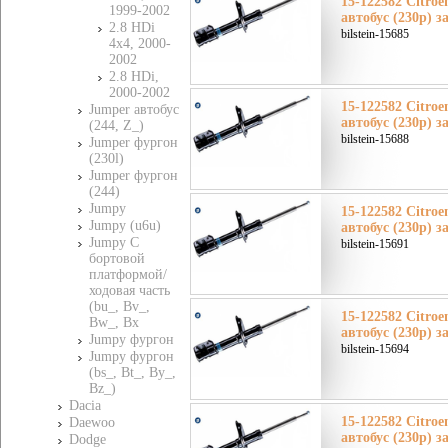
15-122582 Citro
1999-2002
автобус (230p) з
2.8 HDi
bilstein-15685
4x4, 2000-
2002
2.8 HDi,
2000-2002
15-122582 Citro
Jumper автобус
автобус (230p) з
(244, Z_)
bilstein-15688
Jumper фургон
(230l)
Jumper фургон
(244)
Jumpy
15-122582 Citro
Jumpy (u6u)
автобус (230p) з
Jumpy C
bilstein-15691
бортовой
платформой/
ходовая часть
(bu_, Bv_,
15-122582 Citro
Bw_, Bx
автобус (230p) з
Jumpy фургон
bilstein-15694
Jumpy фургон
(bs_, Bt_, By_,
Bz_)
Dacia
15-122582 Citro
Daewoo
автобус (230p) з
Dodge