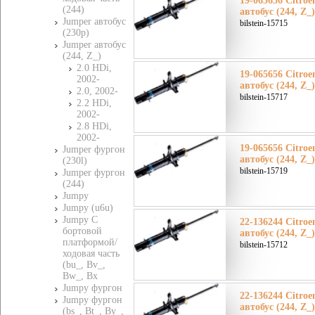
19-065656 Citro
(244)
автобус (244, Z_
Jumper автобус
bilstein-15715
(230p)
Jumper автобус
(244, Z_)
2.0 HDi,
19-065656 Citro
2002-
автобус (244, Z_
2.0, 2002-
bilstein-15717
2.2 HDi,
2002-
2.8 HDi,
2002-
19-065656 Citro
Jumper фургон
автобус (244, Z_
(230l)
bilstein-15719
Jumper фургон
(244)
Jumpy
Jumpy (u6u)
Jumpy C
22-136244 Citro
бортовой
автобус (244, Z_
платформой/
bilstein-15712
ходовая часть
(bu_, Bv_,
Bw_, Bx
Jumpy фургон
22-136244 Citro
Jumpy фургон
автобус (244, Z_
(bs_, Bt_, By_,