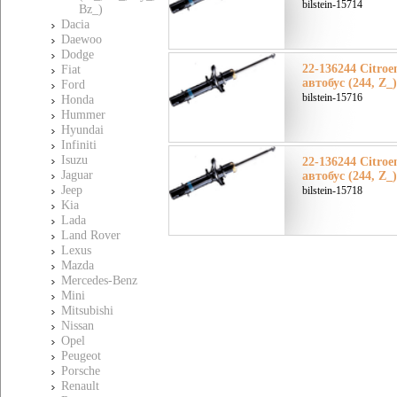
bilstein-15714
Bz_)
Dacia
Daewoo
Dodge
22-136244 Citro
Fiat
автобус (244, Z_
Ford
bilstein-15716
Honda
Hummer
Hyundai
Infiniti
Isuzu
22-136244 Citro
Jaguar
автобус (244, Z_
Jeep
bilstein-15718
Kia
Lada
Land Rover
Lexus
Mazda
Mercedes-Benz
Mini
Mitsubishi
Nissan
Opel
Peugeot
Porsche
Renault