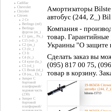
Cadillac
Амортизаторы Bilste
Chevrolet
Chrysler
автобус (244, Z_) Bi
Citroen
2 Cv
Berlingo (mf)
Компания - произво
Berlingo
фургон (m_)
товар. Гарантийные 
C1 (pm_, Pn_)
C15 (vd-_)
Украины "О защите 
C2 (jm_)
C3 (fc_)
C3 Ii
Сделать заказ вы мо
C4 (lc_)
C4 купе (la_)
(095) 817 00 75, (09
C5 (rd_)
C5 Break (td_)
товар в корзину. За
C8 (ea_, Eb_)
Jumper C
бортовой
19-065656 Citro
платформой/
автобус (244, Z_
ходовая часть
bilstein-15713
(230)
Jumper C
бортовой
платформой/
ходовая часть