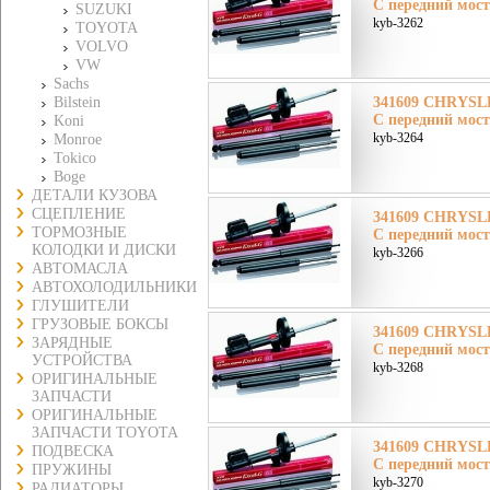
C передний мост
SUZUKI
kyb-3262
TOYOTA
VOLVO
VW
Sachs
Bilstein
341609 CHRYSLE
C передний мост
Koni
kyb-3264
Monroe
Tokico
Boge
ДЕТАЛИ КУЗОВА
СЦЕПЛЕНИЕ
341609 CHRYSLE
ТОРМОЗНЫЕ
C передний мост
КОЛОДКИ И ДИСКИ
kyb-3266
АВТОМАСЛА
АВТОХОЛОДИЛЬНИКИ
ГЛУШИТЕЛИ
ГРУЗОВЫЕ БОКСЫ
341609 CHRYSLE
ЗАРЯДНЫЕ
C передний мост
УСТРОЙСТВА
kyb-3268
ОРИГИНАЛЬНЫЕ
ЗАПЧАСТИ
ОРИГИНАЛЬНЫЕ
ЗАПЧАСТИ TOYOTA
341609 CHRYSLE
ПОДВЕСКА
C передний мост
ПРУЖИНЫ
kyb-3270
РАДИАТОРЫ