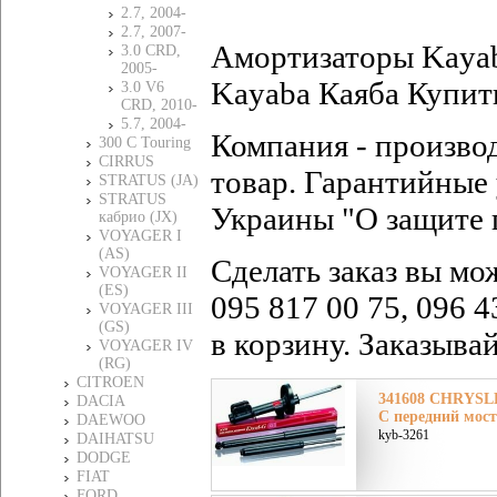
2.7, 2004-
2.7, 2007-
Амортизаторы Kaya
3.0 CRD,
2005-
Kayaba Каяба Купить
3.0 V6
CRD, 2010-
5.7, 2004-
Компания - произво
300 C Touring
CIRRUS
товар. Гарантийные 
STRATUS (JA)
STRATUS
Украины "О защите 
кабрио (JX)
VOYAGER I
(AS)
Сделать заказ вы мо
VOYAGER II
(ES)
095 817 00 75, 096 4
VOYAGER III
(GS)
в корзину. Заказыва
VOYAGER IV
(RG)
CITROEN
341608 CHRYSLE
DACIA
C передний мост
DAEWOO
kyb-3261
DAIHATSU
DODGE
FIAT
FORD