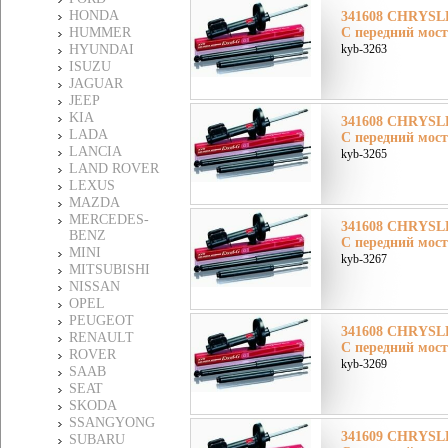
HONDA
341608 CHRYSLE
HUMMER
C передний мост
HYUNDAI
kyb-3263
ISUZU
JAGUAR
JEEP
KIA
341608 CHRYSLE
LADA
C передний мост
LANCIA
kyb-3265
LAND ROVER
LEXUS
MAZDA
MERCEDES-
341608 CHRYSLE
BENZ
C передний мост
MINI
kyb-3267
MITSUBISHI
NISSAN
OPEL
PEUGEOT
341608 CHRYSLE
RENAULT
C передний мост
ROVER
kyb-3269
SAAB
SEAT
SKODA
SSANGYONG
341609 CHRYSLE
SUBARU