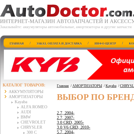
ИНТЕРНЕТ-МАГАЗИН АВТОЗАПЧАСТЕЙ И АКСЕСС
Заказывайте: аккумуляторы автомобильные, амортизаторы и другие запчасти
/
/
/
ГЛАВНАЯ
ЗАКАЗ, ОПЛАТА И ДОСТАВКА
ИНФО-ЦЕНТР
КО
КАТАЛОГ ТОВАРОВ:
Главная
/
АМОРТИЗАТОРЫ
/
Kayaba
/
CHRYSL
АККУМУЛЯТОРЫ
ВЫБОР ПО БРЕН
АМОРТИЗАТОРЫ
Kayaba
ALFA ROMEO
AUDI
2.7, 2004-
BMW
2.7, 2007-
CHEVROLET
3.0 CRD, 2005-
CHRYSLER
3.0 V6 CRD, 2010-
5.7, 2004-
300 C