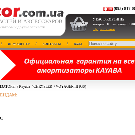
(095) 817 0
У ВАС В КОРЗИНЕ:
АСТЕЙ И АКСЕССУАРОВ
товаров:
0
на сумму:
0.00
изаторы и другие запчасти
оформить заказ
/
/
/
ИНФО-ЦЕНТР
КОНТАКТЫ
ВХОД
ИЗАТОРЫ
/
Kayaba
/
CHRYSLER
/
VOYAGER III (GS)
РЕНДАМ:
01