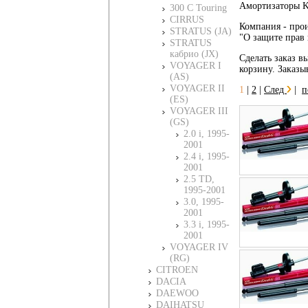
Амортизаторы K
300 C Touring
CIRRUS
Компания - прои
STRATUS (JA)
"О защите прав 
STRATUS
кабрио (JX)
Сделать заказ в
VOYAGER I
корзину. Заказы
(AS)
VOYAGER II
1
|
2
|
След
|
п
(ES)
VOYAGER III
(GS)
2.0 i, 1995-
2001
2.4 i, 1995-
2001
2.5 TD,
1995-2001
3.0, 1995-
2001
3.3 i, 1995-
2001
VOYAGER IV
(RG)
CITROEN
DACIA
DAEWOO
DAIHATSU