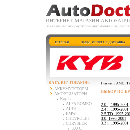
ИНТЕРНЕТ-МАГАЗИН АВТОЗАПЧ
Заказывайте: аккумуляторы автомобильные, аморт
/
ГЛАВНАЯ
ЗАКАЗ, ОПЛАТА И ДОСТАВКА
КАТАЛОГ ТОВАРОВ:
Главная
/
АМОРТ
АККУМУЛЯТОРЫ
ВЫБОР ПО Б
АМОРТИЗАТОРЫ
Kayaba
ALFA ROMEO
2.0 i, 1995-2001
AUDI
2.4 i, 1995-2001
BMW
2.5 TD, 1995-20
CHEVROLET
3.0, 1995-2001
3.3 i, 1995-2001
CHRYSLER
300 C