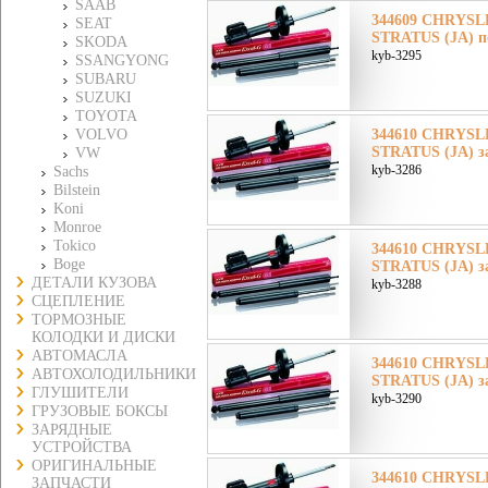
SAAB
344609 CHRYSL
SEAT
STRATUS (JA) п
SKODA
kyb-3295
SSANGYONG
SUBARU
SUZUKI
TOYOTA
VOLVO
344610 CHRYSL
STRATUS (JA) з
VW
kyb-3286
Sachs
Bilstein
Koni
Monroe
Tokico
344610 CHRYSL
Boge
STRATUS (JA) з
ДЕТАЛИ КУЗОВА
kyb-3288
СЦЕПЛЕНИЕ
ТОРМОЗНЫЕ
КОЛОДКИ И ДИСКИ
АВТОМАСЛА
344610 CHRYSL
АВТОХОЛОДИЛЬНИКИ
STRATUS (JA) з
ГЛУШИТЕЛИ
kyb-3290
ГРУЗОВЫЕ БОКСЫ
ЗАРЯДНЫЕ
УСТРОЙСТВА
ОРИГИНАЛЬНЫЕ
344610 CHRYSL
ЗАПЧАСТИ