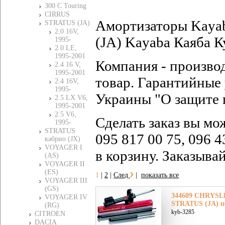
300 C Touring
CIRRUS
Амортизаторы Kaya
STRATUS (JA)
2.0 16V,
(JA) Kayaba Каяба К
1995-
2.0 LE,
1995-2001
Компания - произво
2.4 16 V,
1995-2001
товар. Гарантийные 
2.4 16V,
1995-
Украины "О защите 
2.5 LX V6,
1995-2001
2.5 V6,
Сделать заказ вы мо
1995-
STRATUS
095 817 00 75, 096 4
кабрио (JX)
VOYAGER I
в корзину. Заказыва
(AS)
VOYAGER II
(ES)
1
|
2
|
След
|
показать все
VOYAGER III
(GS)
344609 CHRYSL
VOYAGER IV
STRATUS (JA) п
(RG)
kyb-3285
CITROEN
DACIA