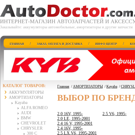
ИНТЕРНЕТ-МАГАЗИН АВТОЗАПЧАСТЕЙ И АКСЕСС
Заказывайте: аккумуляторы автомобильные, амортизаторы и другие запчасти
/
/
/
ГЛАВНАЯ
ЗАКАЗ, ОПЛАТА И ДОСТАВКА
ИНФО-ЦЕНТР
КО
КАТАЛОГ ТОВАРОВ:
Главная
/
АМОРТИЗАТОРЫ
/
Kayaba
/
CHRYSL
АККУМУЛЯТОРЫ
ВЫБОР ПО БРЕН
АМОРТИЗАТОРЫ
Kayaba
ALFA ROMEO
AUDI
2.0 16V, 1995-
2.5 V6, 1995-
BMW
2.0 LE, 1995-2001
CHEVROLET
2.4 16 V, 1995-2001
CHRYSLER
2.4 16V, 1995-
2.5 LX V6, 1995-2001
300 C