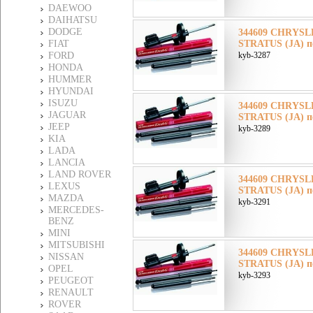
DAEWOO
DAIHATSU
DODGE
344609 CHRYSL
FIAT
STRATUS (JA) п
FORD
kyb-3287
HONDA
HUMMER
HYUNDAI
ISUZU
344609 CHRYSL
JAGUAR
STRATUS (JA) п
JEEP
kyb-3289
KIA
LADA
LANCIA
LAND ROVER
344609 CHRYSL
LEXUS
STRATUS (JA) п
MAZDA
kyb-3291
MERCEDES-
BENZ
MINI
MITSUBISHI
344609 CHRYSL
NISSAN
STRATUS (JA) п
OPEL
kyb-3293
PEUGEOT
RENAULT
ROVER