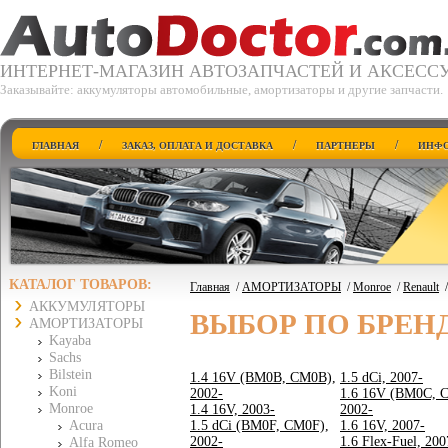
ИНТЕРНЕТ-МАГАЗИН АВТОЗАПЧАСТЕЙ И АКСЕСС
Заказывайте: аккумуляторы автомобильные, амортизаторы и другие запчасти.
/
/
/
ГЛАВНАЯ
ЗАКАЗ, ОПЛАТА И ДОСТАВКА
ПАРТНЕРЫ
ИНФО
КАТАЛОГ ТОВАРОВ:
Главная
/
АМОРТИЗАТОРЫ
/
Monroe
/
Renault
АККУМУЛЯТОРЫ
ВЫБОР ПО БРЕН
АМОРТИЗАТОРЫ
Kayaba
Sachs
Bilstein
1.4 16V (BM0B, CM0B),
1.5 dCi, 2007-
Koni
2002-
1.6 16V (BM0C, 
Monroe
1.4 16V, 2003-
2002-
Acura
1.5 dCi (BM0F, CM0F),
1.6 16V, 2007-
2002-
1.6 Flex-Fuel, 200
Alfa Romeo