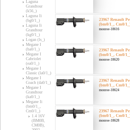
Laguna
Grandtour
(k56_)
Laguna Ii
23967 Renault Ре
(bg0/1_)
(bm0/1_, Cm0/1_
Laguna Ii
monroe-18616
Grandtour
(kg0/1_)
Logan (ls_)
Megane I
(ba0/1_)
23967 Renault Ре
Megane I
(bm0/1_, Cm0/1_
Cabriolet
monroe-18620
(ea0/1_)
Megane I
Classic (la0/1_)
Megane I
23967 Renault Ре
Coach (da0/1_)
(bm0/1_, Cm0/1_
Megane I
monroe-18624
Grandtour
(ka0/1_)
Megane Ii
(bm0/1_,
Cm0/1_)
23967 Renault Ре
(bm0/1_, Cm0/1_
1.4 16V
(BM0B,
monroe-18628
CM0B),
2002-