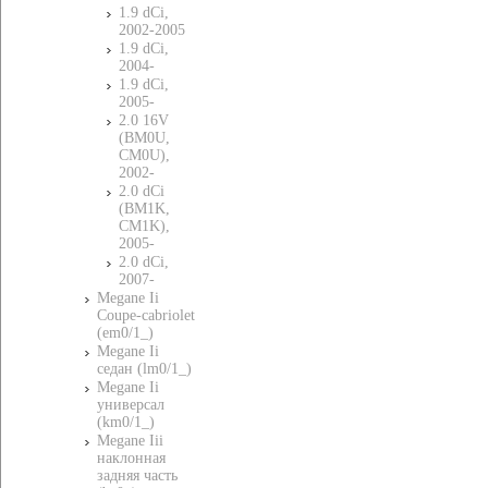
1.9 dCi,
2002-2005
1.9 dCi,
2004-
1.9 dCi,
2005-
2.0 16V
(BM0U,
CM0U),
2002-
2.0 dCi
(BM1K,
CM1K),
2005-
2.0 dCi,
2007-
Megane Ii
Coupe-cabriolet
(em0/1_)
Megane Ii
седан (lm0/1_)
Megane Ii
универсал
(km0/1_)
Megane Iii
наклонная
задняя часть