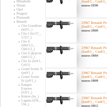
Mitsubishi
(bm0/1_, Cm0/1_
Nissan
monroe-18596
Opel
Peugeot
Plymouth
Renault
23967 Renault Ре
Clio Grandtour
(bm0/1_, Cm0/1_
(kr0/1_)
monroe-18600
Clio I (b/c57_,
5/357_)
Clio Ii
(bb0/1/2_,
23967 Renault Ре
Cb0/1/2_)
(bm0/1_, Cm0/1_
Clio Ii фургон
monroe-18604
(sb0/1/2_)
Clio Iii (br0/1,
Cr0/1)
Grand Scenic Ii
(jm0/1_)
23967 Renault Ре
Grand Scenic
(bm0/1_, Cm0/1_
Iii (jz0/1_)
monroe-18608
Kangoo
Express
(fc0/1_)
Koleos (hy_)
23967 Renault Ре
Laguna (b56_,
(bm0/1_, Cm0/1_
556_)
monroe-18612