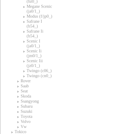
(bz0_)
Megane Scenic
(ja0/1_)
Modus (f/jp0_)
Safrane I
(b54_)
Safrane Ii
(b54_)
Scenic I
(ja0/1_)
Scenic Ii
(jm0/1_)
Scenic Iii
(jz0/1_)
Twingo (c06_)
Twingo (cn0_)
Rover
Saab
Seat
Skoda
Ssangyong
Subaru
Suzuki
Toyota
Volvo
Vw
Tokico