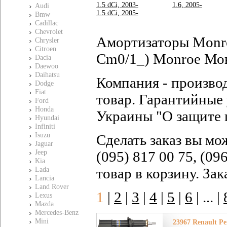
1.5 dCi, 2003-
1.6, 2005-
Audi
1.5 dCi, 2005-
Bmw
Cadillac
Chevrolet
Амортизаторы Monro
Chrysler
Citroen
Cm0/1_) Monroe Мон
Dacia
Daewoo
Daihatsu
Компания - произво
Dodge
Fiat
товар. Гарантийные 
Ford
Honda
Украины "О защите 
Hyundai
Infiniti
Isuzu
Сделать заказ вы мо
Jaguar
Jeep
(095) 817 00 75, (09
Kia
товар в корзину. За
Lada
Lancia
Land Rover
1
|
2
|
3
|
4
|
5
|
6
|
... |
Lexus
Mazda
Mercedes-Benz
Mini
23967 Renault Ре