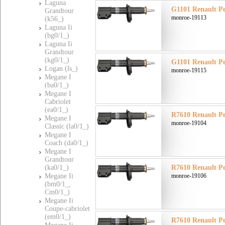
Laguna
G1101 Renault Ре
Grandtour
monroe-19113
(k56_)
Laguna Ii
(bg0/1_)
Laguna Ii
Grandtour
(kg0/1_)
G1101 Renault Ре
Logan (ls_)
monroe-19115
Megane I
(ba0/1_)
Megane I
Cabriolet
(ea0/1_)
R7610 Renault Ре
Megane I
monroe-19104
Classic (la0/1_)
Megane I
Coach (da0/1_)
Megane I
Grandtour
(ka0/1_)
R7610 Renault Ре
Megane Ii
monroe-19106
(bm0/1_,
Cm0/1_)
Megane Ii
Coupe-cabriolet
(em0/1_)
R7610 Renault Ре