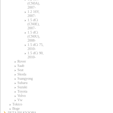
(CN0A),
2007-
1.2 16V,
2007-
1.5 dCi
(CN0E),
2007-
1.5 dCi
(CN0U),
2008-
1.5 dCi 75,
2010-
1.5 dCi 90,
2010-
Rover
Saab
Seat
Skoda
Ssangyong
Subaru
Suzuki
Toyota
Volvo
Vw
Tokico
Boge
ДЕТАЛИ КУЗОВА