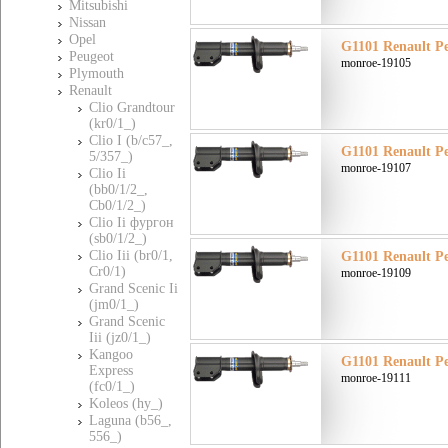
Mitsubishi
Nissan
Opel
G1101 Renault Ре
Peugeot
monroe-19105
Plymouth
Renault
Clio Grandtour
(kr0/1_)
Clio I (b/c57_,
G1101 Renault Ре
5/357_)
monroe-19107
Clio Ii
(bb0/1/2_,
Cb0/1/2_)
Clio Ii фургон
(sb0/1/2_)
Clio Iii (br0/1,
G1101 Renault Ре
Cr0/1)
monroe-19109
Grand Scenic Ii
(jm0/1_)
Grand Scenic
Iii (jz0/1_)
Kangoo
G1101 Renault Ре
Express
monroe-19111
(fc0/1_)
Koleos (hy_)
Laguna (b56_,
556_)