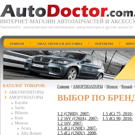
ИНТЕРНЕТ-МАГАЗИН АВТОЗАПЧАСТЕЙ И АКСЕСС
Заказывайте: аккумуляторы автомобильные, амортизаторы и другие запчасти.
/
/
/
ГЛАВНАЯ
ЗАКАЗ, ОПЛАТА И ДОСТАВКА
ПАРТНЕРЫ
ИНФО
КАТАЛОГ ТОВАРОВ:
Главная
/
АМОРТИЗАТОРЫ
/
Monroe
/
Renault
АККУМУЛЯТОРЫ
ВЫБОР ПО БРЕН
АМОРТИЗАТОРЫ
Kayaba
Sachs
Bilstein
1.2 (CN0D), 2007-
1.5 dCi 75, 2010-
Koni
1.2 16V (CN0A), 2007-
1.5 dCi 90, 2010-
Monroe
1.2 16V, 2007-
Acura
1.5 dCi (CN0E), 2007-
1.5 dCi (CN0U), 2008-
Alfa Romeo