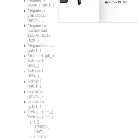
Megane Ii
monroe-19108
седан (lm0/1_)
Megane Ii
универсал
(km0/1_)
Megane Iii
наклонная
задняя часть
(bz0_)
Megane Scenic
(ja0/1_)
Modus (f/jp0_)
Safrane I
(b54_)
Safrane Ii
(b54_)
Scenic I
(ja0/1_)
Scenic Ii
(jm0/1_)
Scenic Iii
(jz0/1_)
Twingo (c06_)
Twingo (cn0_)
1.2
(CN0D),
2007-
1.2 16V