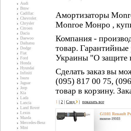
Audi
Bmw
Амортизаторы Monro
Cadillac
Chevrolet
Monroe Монро , куп
Chrysler
Citroen
Dacia
Компания - произво
Daewoo
Daihatsu
товар. Гарантийные 
Dodge
Fiat
Украины "О защите 
Ford
Honda
Hyundai
Сделать заказ вы мо
Infiniti
Isuzu
(095) 817 00 75, (09
Jaguar
Jeep
товар в корзину. За
Kia
Lada
1
|
2
|
След
|
показать все
Lancia
Land Rover
Lexus
G1101 Renault Ре
Mazda
monroe-19103
Mercedes-Benz
Mini