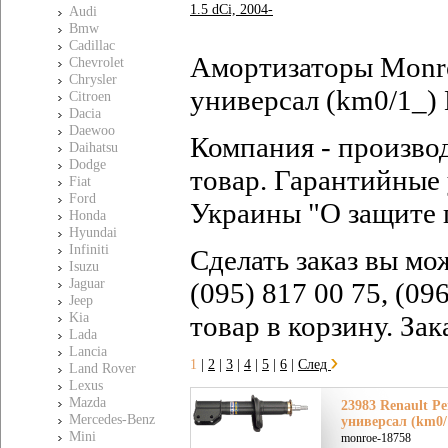
1.5 dCi, 2004-
Audi
Bmw
Cadillac
Амортизаторы Monro
Chevrolet
Chrysler
универсал (km0/1_)
Citroen
Dacia
Daewoo
Компания - произво
Daihatsu
Dodge
товар. Гарантийные 
Fiat
Ford
Украины "О защите 
Honda
Hyundai
Infiniti
Сделать заказ вы мо
Isuzu
Jaguar
(095) 817 00 75, (09
Jeep
Kia
товар в корзину. За
Lada
Lancia
1
|
2
|
3
|
4
|
5
|
6
|
След
Land Rover
Lexus
Mazda
23983 Renault Ре
Mercedes-Benz
универсал (km0/
Mini
monroe-18758