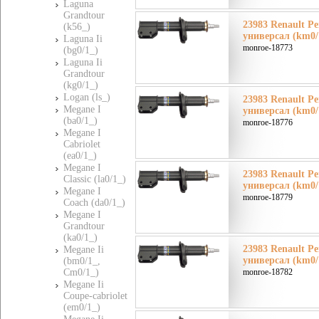
Laguna
Grandtour
23983 Renault Ре
(k56_)
универсал (km0/
Laguna Ii
monroe-18773
(bg0/1_)
Laguna Ii
Grandtour
(kg0/1_)
Logan (ls_)
23983 Renault Ре
Megane I
универсал (km0/
(ba0/1_)
monroe-18776
Megane I
Cabriolet
(ea0/1_)
Megane I
23983 Renault Ре
Classic (la0/1_)
универсал (km0/
Megane I
monroe-18779
Coach (da0/1_)
Megane I
Grandtour
(ka0/1_)
23983 Renault Ре
Megane Ii
универсал (km0/
(bm0/1_,
Cm0/1_)
monroe-18782
Megane Ii
Coupe-cabriolet
(em0/1_)