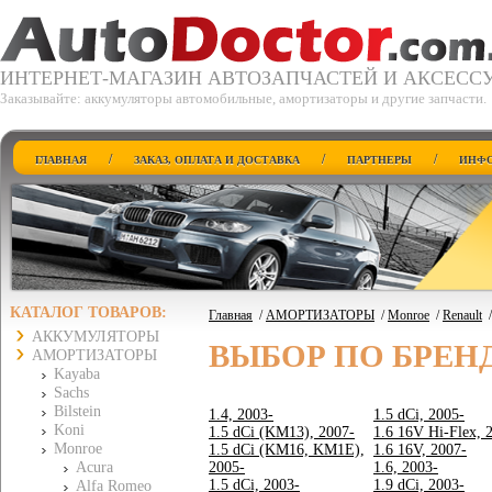
ИНТЕРНЕТ-МАГАЗИН АВТОЗАПЧАСТЕЙ И АКСЕСС
Заказывайте: аккумуляторы автомобильные, амортизаторы и другие запчасти.
/
/
/
ГЛАВНАЯ
ЗАКАЗ, ОПЛАТА И ДОСТАВКА
ПАРТНЕРЫ
ИНФО
КАТАЛОГ ТОВАРОВ:
Главная
/
АМОРТИЗАТОРЫ
/
Monroe
/
Renault
АККУМУЛЯТОРЫ
ВЫБОР ПО БРЕН
АМОРТИЗАТОРЫ
Kayaba
Sachs
Bilstein
1.4, 2003-
1.5 dCi, 2005-
Koni
1.5 dCi (KM13), 2007-
1.6 16V Hi-Flex, 
Monroe
1.5 dCi (KM16, KM1E),
1.6 16V, 2007-
Acura
2005-
1.6, 2003-
1.5 dCi, 2003-
1.9 dCi, 2003-
Alfa Romeo