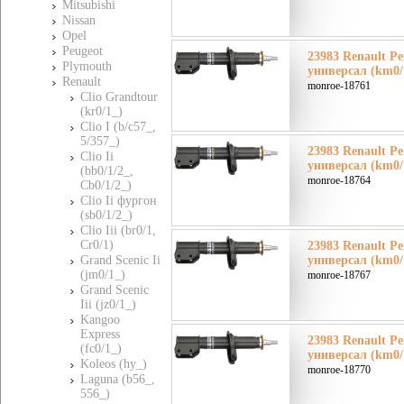
Mitsubishi
Nissan
Opel
Peugeot
23983 Renault Ре
Plymouth
универсал (km0/
Renault
monroe-18761
Clio Grandtour
(kr0/1_)
Clio I (b/c57_,
5/357_)
23983 Renault Ре
Clio Ii
универсал (km0/
(bb0/1/2_,
monroe-18764
Cb0/1/2_)
Clio Ii фургон
(sb0/1/2_)
Clio Iii (br0/1,
Cr0/1)
23983 Renault Ре
Grand Scenic Ii
универсал (km0/
(jm0/1_)
monroe-18767
Grand Scenic
Iii (jz0/1_)
Kangoo
Express
23983 Renault Ре
(fc0/1_)
универсал (km0/
Koleos (hy_)
monroe-18770
Laguna (b56_,
556_)