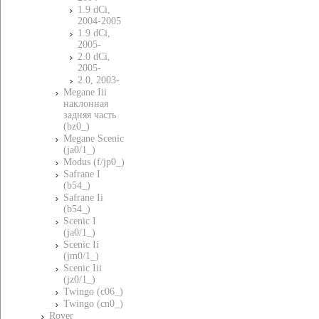
1.9 dCi,
2004-2005
1.9 dCi,
2005-
2.0 dCi,
2005-
2.0, 2003-
Megane Iii
наклонная
задняя часть
(bz0_)
Megane Scenic
(ja0/1_)
Modus (f/jp0_)
Safrane I
(b54_)
Safrane Ii
(b54_)
Scenic I
(ja0/1_)
Scenic Ii
(jm0/1_)
Scenic Iii
(jz0/1_)
Twingo (c06_)
Twingo (cn0_)
Rover