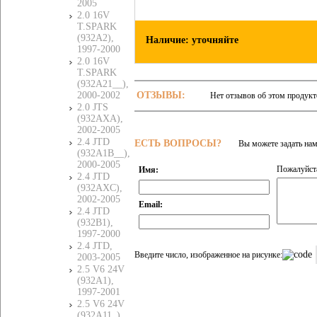
2005
2.0 16V
T.SPARK
(932A2),
Наличие: уточняйте
1997-2000
2.0 16V
T.SPARK
(932A21__),
ОТЗЫВЫ:
2000-2002
Нет отзывов об этом продукт
2.0 JTS
(932AXA),
2002-2005
2.4 JTD
ЕСТЬ ВОПРОСЫ?
Вы можете задать на
(932A1B__),
2000-2005
Пожалуйста
Имя:
2.4 JTD
(932AXC),
2002-2005
Email:
2.4 JTD
(932B1),
1997-2000
2.4 JTD,
Введите число, изображенное на рисунке:
2003-2005
2.5 V6 24V
(932A1),
1997-2001
2.5 V6 24V
(932A11_),