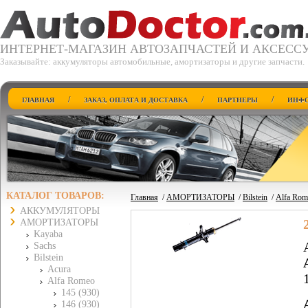
ИНТЕРНЕТ-МАГАЗИН АВТОЗАПЧАСТЕЙ И АКСЕСС
Заказывайте: аккумуляторы автомобильные, амортизаторы и другие запчасти.
/
/
/
ГЛАВНАЯ
ЗАКАЗ, ОПЛАТА И ДОСТАВКА
ПАРТНЕРЫ
ИНФО
КАТАЛОГ ТОВАРОВ:
Главная
/
АМОРТИЗАТОРЫ
/
Bilstein
/
Alfa Rom
АККУМУЛЯТОРЫ
АМОРТИЗАТОРЫ
Kayaba
Sachs
Bilstein
Acura
Alfa Romeo
145 (930)
146 (930)