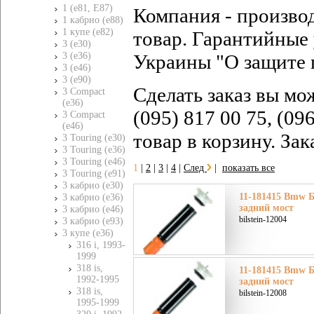
1 (e81, E87)
Компания - произво
1 кабрио (e88)
1 купе (e82)
товар. Гарантийные 
3 (e30)
3 (e36)
Украины "О защите 
3 (e46)
3 (e90)
Сделать заказ вы мо
3 Compact
(e36)
(095) 817 00 75, (09
3 Compact
(e46)
товар в корзину. За
3 Touring (e30)
3 Touring (e36)
3 Touring (e46)
1
|
2
|
3
|
4
|
След
|
показать все
3 Touring (e91)
3 кабрио (e30)
11-181415 Bmw Б
3 кабрио (e36)
задний мост
3 кабрио (e46)
bilstein-12004
3 кабрио (e93)
3 купе (e36)
316 i, 1993-
1999
318 is,
11-181415 Bmw Б
1992-1995
задний мост
318 is,
bilstein-12008
1995-1999