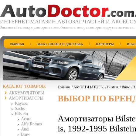
ИНТЕРНЕТ-МАГАЗИН АВТОЗАПЧАСТЕЙ И АКСЕСС
Заказывайте: аккумуляторы автомобильные, амортизаторы и другие запчасти.
/
/
/
ГЛАВНАЯ
ЗАКАЗ, ОПЛАТА И ДОСТАВКА
ПАРТНЕРЫ
ИНФО
КАТАЛОГ ТОВАРОВ:
Главная
/
АМОРТИЗАТОРЫ
/
Bilstein
/
Bmw
/
3
АККУМУЛЯТОРЫ
ВЫБОР ПО БРЕН
АМОРТИЗАТОРЫ
Kayaba
Sachs
Bilstein
Амортизаторы Bilst
Acura
Alfa Romeo
is, 1992-1995 Bilste
Audi
Bmw