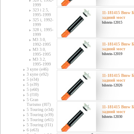
320 i, 1992-
1999
323 i 2.5,
11-181415 Bmw Б
1995-1999
задний мост
325 i, 1992-
bilstein-12015
1999
328 i, 1995-
1999
M3 3.0,
11-181415 Bmw Б
1992-1995
задний мост
M3 3.0,
bilstein-12019
1995-1995
M3 3.2,
1995-1999
3 купе (e46)
3 купе (e92)
11-181415 Bmw Б
5 (e34)
задний мост
5 (e39)
bilstein-12026
5 (e60)
5 (f10)
5 Gran
Turismo (f07)
11-181415 Bmw Б
5 Touring (e34)
задний мост
5 Touring (e39)
bilstein-12030
5 Touring (e61)
5 Touring (f11)
6 (e63)