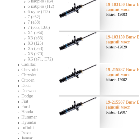
6 кабрио (e64)
19-103150 Bmw Б
6 кабрио (f12)
задний мост
6 купе (f13)
bilstein-12003
7 (e32)
7 (e38)
7 (e65, E66)
X1 (e84)
19-103150 Bmw Б
X3 (e83)
задний мост
X3 (f25)
bilstein-12029
X5 (e53)
X5 (e70)
X6 (e71, E72)
Cadillac
Chevrolet
19-215587 Bmw Б
задний мост
Chrysler
bilstein-12002
Citroen
Dacia
Daewoo
Dodge
Fiat
19-215587 Bmw Б
Ford
задний мост
Honda
bilstein-12007
Hummer
Hyundai
Infiniti
Isuzu
Jaguar