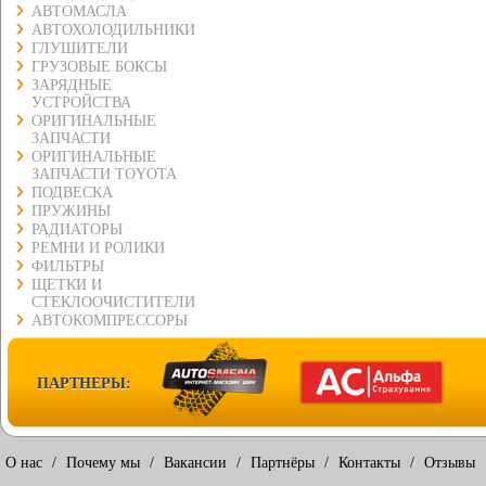
АВТОМАСЛА
АВТОХОЛОДИЛЬНИКИ
ГЛУШИТЕЛИ
ГРУЗОВЫЕ БОКСЫ
ЗАРЯДНЫЕ
УСТРОЙСТВА
ОРИГИНАЛЬНЫЕ
ЗАПЧАСТИ
ОРИГИНАЛЬНЫЕ
ЗАПЧАСТИ TOYOTA
ПОДВЕСКА
ПРУЖИНЫ
РАДИАТОРЫ
РЕМНИ И РОЛИКИ
ФИЛЬТРЫ
ЩЕТКИ И
СТЕКЛООЧИСТИТЕЛИ
АВТОКОМПРЕССОРЫ
ПАРТНЕРЫ:
О нас
/
Почему мы
/
Вакансии
/
Партнёры
/
Контакты
/
Отзывы