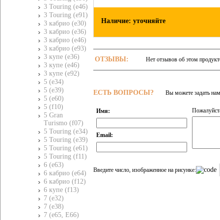
3 Touring (e46)
3 Touring (e91)
Наличие: уточняйте
3 кабрио (e30)
3 кабрио (e36)
3 кабрио (e46)
3 кабрио (e93)
3 купе (e36)
ОТЗЫВЫ:
Нет отзывов об этом продукт
3 купе (e46)
3 купе (e92)
5 (e34)
5 (e39)
ЕСТЬ ВОПРОСЫ?
Вы можете задать на
5 (e60)
5 (f10)
Пожалуйста
Имя:
5 Gran
Turismo (f07)
5 Touring (e34)
Email:
5 Touring (e39)
5 Touring (e61)
5 Touring (f11)
6 (e63)
Введите число, изображенное на рисунке:
6 кабрио (e64)
6 кабрио (f12)
6 купе (f13)
7 (e32)
7 (e38)
7 (e65, E66)