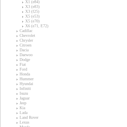
X1 (e84)
X3 (e83)
X3 (f25)
X5 (e53)
X5 (e70)
X6 (e71, E72)
Cadillac
Chevrolet
Chrysler
Citroen
Dacia
Daewoo
Dodge
Fiat
Ford
Honda
Hummer
Hyundai
Infiniti
Isuzu
Jaguar
Jeep
Kia
Lada
Land Rover
Lexus