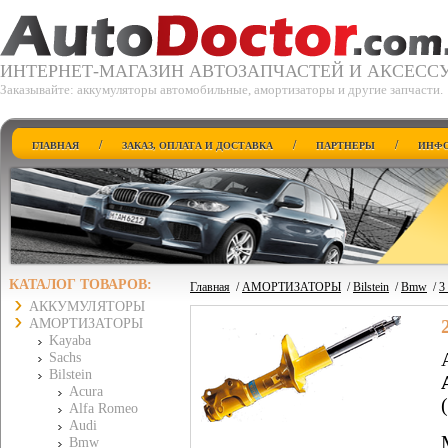
ИНТЕРНЕТ-МАГАЗИН АВТОЗАПЧАСТЕЙ И АКСЕСС
Заказывайте: аккумуляторы автомобильные, амортизаторы и другие запчасти.
/
/
/
ГЛАВНАЯ
ЗАКАЗ, ОПЛАТА И ДОСТАВКА
ПАРТНЕРЫ
ИНФО
КАТАЛОГ ТОВАРОВ:
Главная
/
АМОРТИЗАТОРЫ
/
Bilstein
/
Bmw
/
3
АККУМУЛЯТОРЫ
АМОРТИЗАТОРЫ
Kayaba
Sachs
Bilstein
Acura
Alfa Romeo
Audi
Bmw