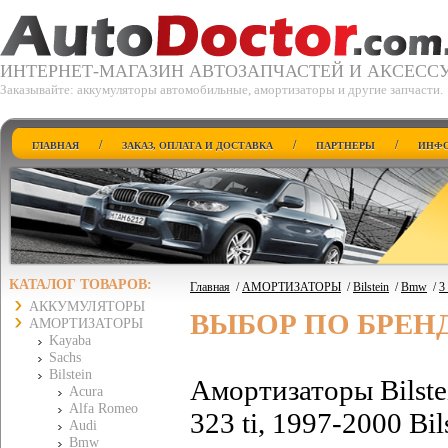
ИНТЕРНЕТ-МАГАЗИН АВТОЗАПЧАСТЕЙ И АКСЕСС
Заказывайте: аккумуляторы автомобильные, амортизаторы и другие запчасти.
/
/
/
ГЛАВНАЯ
ЗАКАЗ, ОПЛАТА И ДОСТАВКА
ПАРТНЕРЫ
ИНФО
КАТАЛОГ ТОВАРОВ:
Главная
/
АМОРТИЗАТОРЫ
/
Bilstein
/
Bmw
/
3
АККУМУЛЯТОРЫ
ВЫБОР ПО БРЕН
АМОРТИЗАТОРЫ
Kayaba
Sachs
Bilstein
Амортизаторы Bilst
Acura
Alfa Romeo
323 ti, 1997-2000 Bi
Audi
Bmw