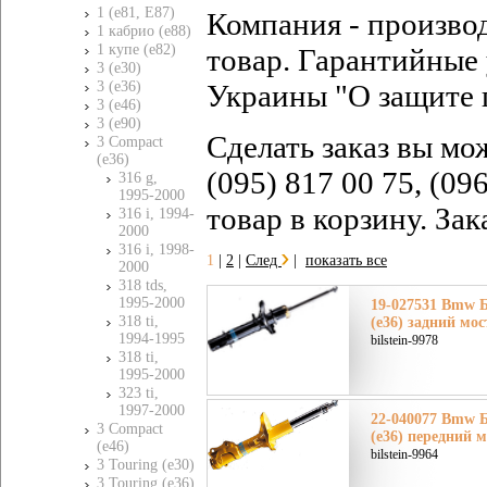
1 (e81, E87)
Компания - произво
1 кабрио (e88)
1 купе (e82)
товар. Гарантийные 
3 (e30)
3 (e36)
Украины "О защите 
3 (e46)
3 (e90)
Сделать заказ вы мо
3 Compact
(e36)
(095) 817 00 75, (09
316 g,
1995-2000
товар в корзину. За
316 i, 1994-
2000
316 i, 1998-
1
|
2
|
След
|
показать все
2000
318 tds,
1995-2000
19-027531 Bmw 
318 ti,
(e36) задний мос
1994-1995
bilstein-9978
318 ti,
1995-2000
323 ti,
1997-2000
22-040077 Bmw 
3 Compact
(e36) передний м
(e46)
bilstein-9964
3 Touring (e30)
3 Touring (e36)