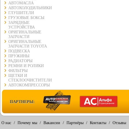
АВТОМАСЛА
АВТОХОЛОДИЛЬНИКИ
ГЛУШИТЕЛИ
ГРУЗОВЫЕ БОКСЫ
ЗАРЯДНЫЕ
УСТРОЙСТВА
ОРИГИНАЛЬНЫЕ
ЗАПЧАСТИ
ОРИГИНАЛЬНЫЕ
ЗАПЧАСТИ TOYOTA
ПОДВЕСКА
ПРУЖИНЫ
РАДИАТОРЫ
РЕМНИ И РОЛИКИ
ФИЛЬТРЫ
ЩЕТКИ И
СТЕКЛООЧИСТИТЕЛИ
АВТОКОМПРЕССОРЫ
ПАРТНЕРЫ:
О нас
/
Почему мы
/
Вакансии
/
Партнёры
/
Контакты
/
Отзывы