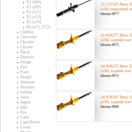
X1 (e84)
22-172525 Bmw 
X3 (e83)
(e36) передний 
X3 (f25)
bilstein-9977
X5 (e53)
X5 (e70)
X6 (e71, E72)
Cadillac
24-020275 Bmw 
Chevrolet
(e36) задний мос
Chrysler
bilstein-9975
Citroen
Dacia
Daewoo
Dodge
24-020275 Bmw 
Fiat
(e36) задний мос
Ford
bilstein-9972
Honda
Hummer
Hyundai
Infiniti
Isuzu
24-020282 Bmw 
(e36) задний мос
Jaguar
bilstein-9969
Jeep
Kia
Lada
Land Rover
Lexus