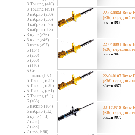
3 Touring (e46)
3 Touring (e91)
22-040084 Bmw 
3 кабрио (e30)
(e36) передний 
3 кабрио (e36)
bilstein-9965
3 кабрио (e46)
3 кабрио (e93)
3 купе (e36)
3 купе (e46)
22-040091 Bmw 
3 купе (e92)
(e36) передний м
5 (e34)
bilstein-9970
5 (e39)
5 (e60)
5 (f10)
5 Gran
Turismo (f07)
22-040107 Bmw 
5 Touring (e34)
(e36) передний 
5 Touring (e39)
bilstein-9971
5 Touring (e61)
5 Touring (f11)
6 (e63)
6 кабрио (e64)
22-172518 Bmw 
6 кабрио (f12)
(e36) передний м
6 купе (f13)
bilstein-9976
7 (e32)
7 (e38)
7 (e65, E66)