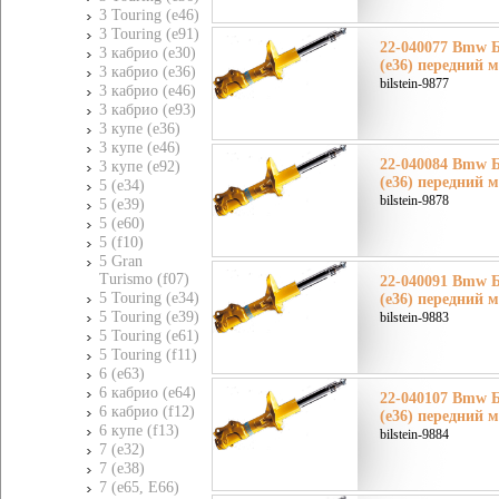
3 Touring (e46)
3 Touring (e91)
22-040077 Bmw 
3 кабрио (e30)
(e36) передний м
3 кабрио (e36)
bilstein-9877
3 кабрио (e46)
3 кабрио (e93)
3 купе (e36)
3 купе (e46)
22-040084 Bmw 
3 купе (e92)
(e36) передний 
5 (e34)
bilstein-9878
5 (e39)
5 (e60)
5 (f10)
5 Gran
Turismo (f07)
22-040091 Bmw 
5 Touring (e34)
(e36) передний м
5 Touring (e39)
bilstein-9883
5 Touring (e61)
5 Touring (f11)
6 (e63)
6 кабрио (e64)
22-040107 Bmw 
6 кабрио (f12)
(e36) передний 
6 купе (f13)
bilstein-9884
7 (e32)
7 (e38)
7 (e65, E66)