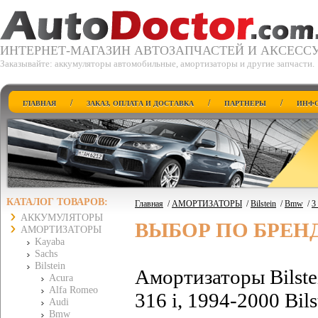
ИНТЕРНЕТ-МАГАЗИН АВТОЗАПЧАСТЕЙ И АКСЕСС
Заказывайте: аккумуляторы автомобильные, амортизаторы и другие запчасти.
/
/
/
ГЛАВНАЯ
ЗАКАЗ, ОПЛАТА И ДОСТАВКА
ПАРТНЕРЫ
ИНФО
КАТАЛОГ ТОВАРОВ:
Главная
/
АМОРТИЗАТОРЫ
/
Bilstein
/
Bmw
/
3
АККУМУЛЯТОРЫ
ВЫБОР ПО БРЕН
АМОРТИЗАТОРЫ
Kayaba
Sachs
Bilstein
Амортизаторы Bilst
Acura
Alfa Romeo
316 i, 1994-2000 Bil
Audi
Bmw