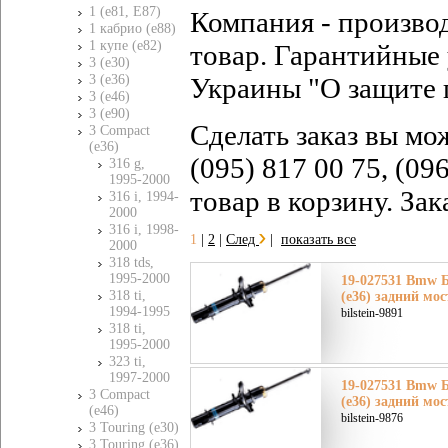
1 (e81, E87)
Компания - произво
1 кабрио (e88)
1 купе (e82)
товар. Гарантийные 
3 (e30)
3 (e36)
Украины "О защите 
3 (e46)
3 (e90)
Сделать заказ вы мо
3 Compact
(e36)
(095) 817 00 75, (09
316 g,
1995-2000
товар в корзину. За
316 i, 1994-
2000
316 i, 1998-
1
|
2
|
След
|
показать все
2000
318 tds,
1995-2000
19-027531 Bmw 
318 ti,
(e36) задний мос
1994-1995
bilstein-9891
318 ti,
1995-2000
323 ti,
1997-2000
19-027531 Bmw 
3 Compact
(e36) задний мос
(e46)
bilstein-9876
3 Touring (e30)
3 Touring (e36)