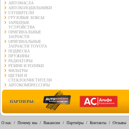
АВТОМАСЛА
АВТОХОЛОДИЛЬНИКИ
ГЛУШИТЕЛИ
ГРУЗОВЫЕ БОКСЫ
ЗАРЯДНЫЕ
УСТРОЙСТВА
ОРИГИНАЛЬНЫЕ
ЗАПЧАСТИ
ОРИГИНАЛЬНЫЕ
ЗАПЧАСТИ TOYOTA
ПОДВЕСКА
ПРУЖИНЫ
РАДИАТОРЫ
РЕМНИ И РОЛИКИ
ФИЛЬТРЫ
ЩЕТКИ И
СТЕКЛООЧИСТИТЕЛИ
АВТОКОМПРЕССОРЫ
ПАРТНЕРЫ:
О нас
/
Почему мы
/
Вакансии
/
Партнёры
/
Контакты
/
Отзывы