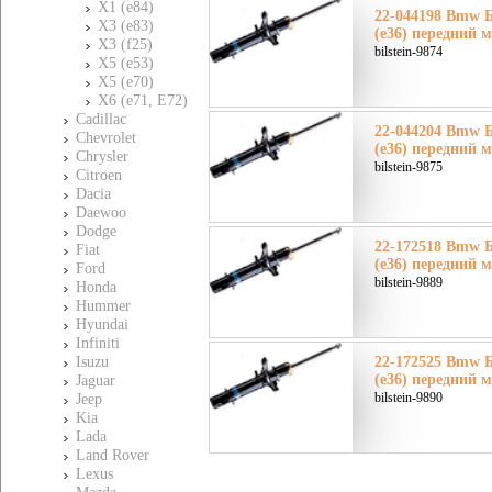
X1 (e84)
22-044198 Bmw 
X3 (e83)
(e36) передний м
X3 (f25)
bilstein-9874
X5 (e53)
X5 (e70)
X6 (e71, E72)
Cadillac
22-044204 Bmw 
Chevrolet
(e36) передний 
Chrysler
bilstein-9875
Citroen
Dacia
Daewoo
Dodge
22-172518 Bmw 
Fiat
(e36) передний м
Ford
bilstein-9889
Honda
Hummer
Hyundai
Infiniti
Isuzu
22-172525 Bmw 
(e36) передний 
Jaguar
bilstein-9890
Jeep
Kia
Lada
Land Rover
Lexus