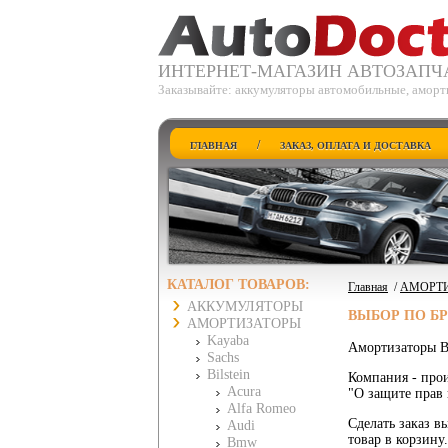
ИНТЕРНЕТ-МАГАЗИН АВТОЗАПЧ
Заказывайте: аккумуляторы автомобильные, аморти
/
ГЛАВНАЯ
ЗАКАЗ, ОПЛАТА И ДОСТАВКА
КАТАЛОГ ТОВАРОВ:
Главная
/
АМОРТ
АККУМУЛЯТОРЫ
ВЫБОР ПО Б
АМОРТИЗАТОРЫ
Kayaba
Амортизаторы Bi
Sachs
Bilstein
Компания - прои
Acura
"О защите прав 
Alfa Romeo
Сделать заказ вы
Audi
товар в корзину
Bmw