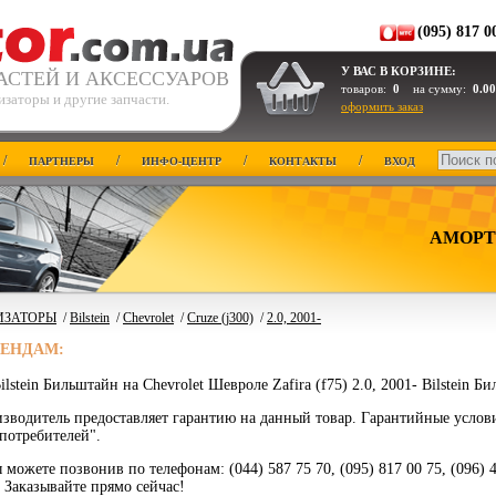
(095) 817 0
У ВАС В КОРЗИНЕ:
АСТЕЙ И АКСЕССУАРОВ
товаров:
0
на сумму:
0.00
заторы и другие запчасти.
оформить заказ
/
/
/
/
ПАРТНЕРЫ
ИНФО-ЦЕНТР
КОНТАКТЫ
ВХОД
АМОРТ
ИЗАТОРЫ
/
Bilstein
/
Chevrolet
/
Cruze (j300)
/
2.0, 2001-
РЕНДАМ:
lstein Бильштайн на Chevrolet Шевроле Zafira (f75) 2.0, 2001- Bilstein Б
зводитель предоставляет гарантию на данный товар. Гарантийные услов
потребителей".
 можете позвонив по телефонам: (044) 587 75 70, (095) 817 00 75, (096) 
. Заказывайте прямо сейчас!