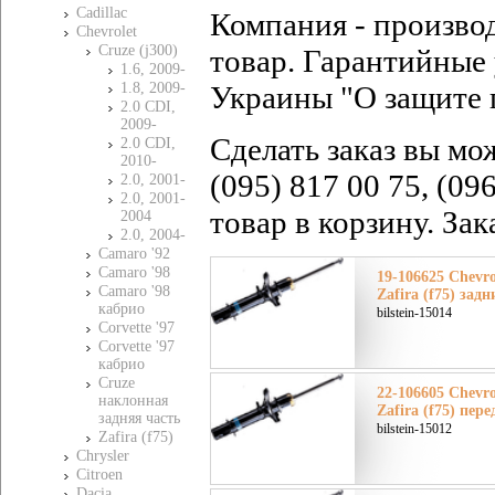
Cadillac
Компания - произво
Chevrolet
Cruze (j300)
товар. Гарантийные 
1.6, 2009-
1.8, 2009-
Украины "О защите 
2.0 CDI,
2009-
Сделать заказ вы мо
2.0 CDI,
2010-
(095) 817 00 75, (09
2.0, 2001-
2.0, 2001-
товар в корзину. За
2004
2.0, 2004-
Camaro '92
Camaro '98
19-106625 Chevr
Camaro '98
Zafira (f75) зад
кабрио
bilstein-15014
Corvette '97
Corvette '97
кабрио
Cruze
22-106605 Chevr
наклонная
Zafira (f75) пер
задняя часть
bilstein-15012
Zafira (f75)
Chrysler
Citroen
Dacia