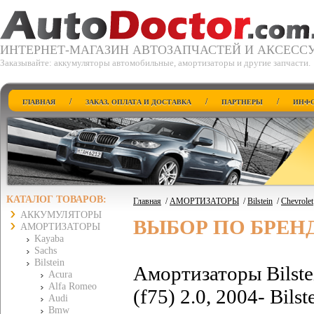
ИНТЕРНЕТ-МАГАЗИН АВТОЗАПЧАСТЕЙ И АКСЕСС
Заказывайте: аккумуляторы автомобильные, амортизаторы и другие запчасти.
/
/
/
ГЛАВНАЯ
ЗАКАЗ, ОПЛАТА И ДОСТАВКА
ПАРТНЕРЫ
ИНФО
КАТАЛОГ ТОВАРОВ:
Главная
/
АМОРТИЗАТОРЫ
/
Bilstein
/
Chevrolet
АККУМУЛЯТОРЫ
ВЫБОР ПО БРЕН
АМОРТИЗАТОРЫ
Kayaba
Sachs
Bilstein
Амортизаторы Bilste
Acura
Alfa Romeo
(f75) 2.0, 2004- Bil
Audi
Bmw