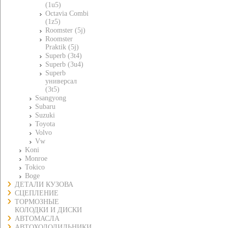
(1u5)
Octavia Combi
(1z5)
Roomster (5j)
Roomster
Praktik (5j)
Superb (3t4)
Superb (3u4)
Superb
универсал
(3t5)
Ssangyong
Subaru
Suzuki
Toyota
Volvo
Vw
Koni
Monroe
Tokico
Boge
ДЕТАЛИ КУЗОВА
СЦЕПЛЕНИЕ
ТОРМОЗНЫЕ
КОЛОДКИ И ДИСКИ
АВТОМАСЛА
АВТОХОЛОДИЛЬНИКИ