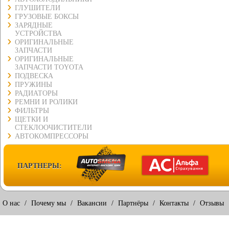
ГЛУШИТЕЛИ
ГРУЗОВЫЕ БОКСЫ
ЗАРЯДНЫЕ
УСТРОЙСТВА
ОРИГИНАЛЬНЫЕ
ЗАПЧАСТИ
ОРИГИНАЛЬНЫЕ
ЗАПЧАСТИ TOYOTA
ПОДВЕСКА
ПРУЖИНЫ
РАДИАТОРЫ
РЕМНИ И РОЛИКИ
ФИЛЬТРЫ
ЩЕТКИ И
СТЕКЛООЧИСТИТЕЛИ
АВТОКОМПРЕССОРЫ
ПАРТНЕРЫ:
О нас
/
Почему мы
/
Вакансии
/
Партнёры
/
Контакты
/
Отзывы