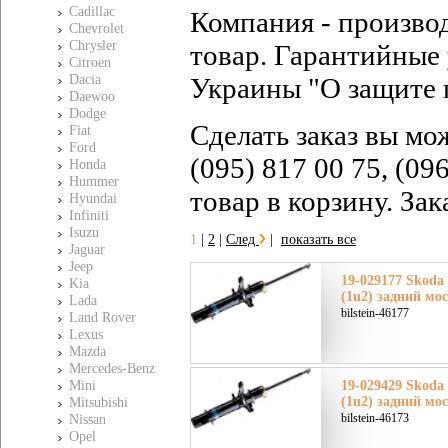
Cadillac
Компания - произво
Chevrolet
Chrysler
товар. Гарантийные 
Citroen
Dacia
Украины "О защите 
Daewoo
Dodge
Сделать заказ вы мо
Fiat
Ford
(095) 817 00 75, (09
Honda
Hummer
товар в корзину. За
Hyundai
Infiniti
Isuzu
1
|
2
|
След
|
показать все
Jaguar
Jeep
19-029177 Skoda
Kia
(1u2) задний мо
Lada
bilstein-46177
Land Rover
Lexus
Mazda
Mercedes-Benz
Mini
19-029429 Skoda
(1u2) задний мо
Mitsubishi
bilstein-46173
Nissan
Opel