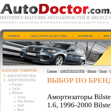
ИНТЕРНЕТ-МАГАЗИН АВТОЗАПЧАСТЕЙ И АКСЕСС
Заказывайте: аккумуляторы автомобильные, амортизаторы и другие запчасти.
/
/
/
ГЛАВНАЯ
ЗАКАЗ, ОПЛАТА И ДОСТАВКА
ПАРТНЕРЫ
ИНФО
КАТАЛОГ ТОВАРОВ:
Главная
/
АМОРТИЗАТОРЫ
/
Bilstein
/
Skoda
/
O
АККУМУЛЯТОРЫ
ВЫБОР ПО БРЕН
АМОРТИЗАТОРЫ
Kayaba
Sachs
Bilstein
Амортизаторы Bilste
Acura
Alfa Romeo
1.6, 1996-2000 Bilst
Audi
Bmw