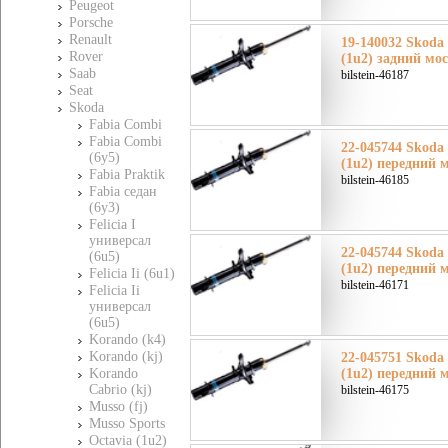
Peugeot
Porsche
Renault
19-140032 Skoda
Rover
(1u2) задний мо
Saab
bilstein-46187
Seat
Skoda
Fabia Combi
Fabia Combi
22-045744 Skoda
(6y5)
(1u2) передний 
Fabia Praktik
bilstein-46185
Fabia седан
(6y3)
Felicia I
универсал
22-045744 Skoda
(6u5)
(1u2) передний 
Felicia Ii (6u1)
bilstein-46171
Felicia Ii
универсал
(6u5)
Korando (k4)
Korando (kj)
22-045751 Skoda
Korando
(1u2) передний 
Cabrio (kj)
bilstein-46175
Musso (fj)
Musso Sports
Octavia (1u2)