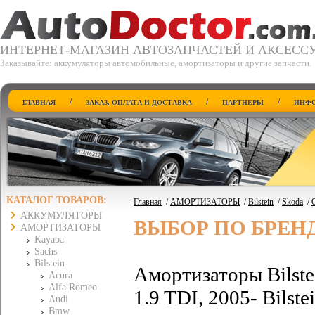
ИНТЕРНЕТ-МАГАЗИН АВТОЗАПЧАСТЕЙ И АКСЕСС
Заказывайте: аккумуляторы автомобильные, амортизаторы и другие запчасти.
/
/
/
ГЛАВНАЯ
ЗАКАЗ, ОПЛАТА И ДОСТАВКА
ПАРТНЕРЫ
ИНФО
КАТАЛОГ ТОВАРОВ:
Главная
/
АМОРТИЗАТОРЫ
/
Bilstein
/
Skoda
/
O
АККУМУЛЯТОРЫ
ВЫБОР ПО БРЕН
АМОРТИЗАТОРЫ
Kayaba
Sachs
Bilstein
Амортизаторы Bilste
Acura
Alfa Romeo
1.9 TDI, 2005- Bilst
Audi
Bmw