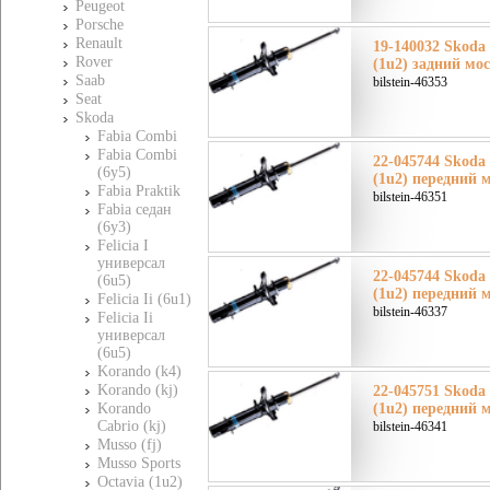
Peugeot
Porsche
Renault
19-140032 Skoda
Rover
(1u2) задний мо
Saab
bilstein-46353
Seat
Skoda
Fabia Combi
Fabia Combi
22-045744 Skoda
(6y5)
(1u2) передний 
Fabia Praktik
bilstein-46351
Fabia седан
(6y3)
Felicia I
универсал
22-045744 Skoda
(6u5)
(1u2) передний 
Felicia Ii (6u1)
bilstein-46337
Felicia Ii
универсал
(6u5)
Korando (k4)
Korando (kj)
22-045751 Skoda
Korando
(1u2) передний 
Cabrio (kj)
bilstein-46341
Musso (fj)
Musso Sports
Octavia (1u2)