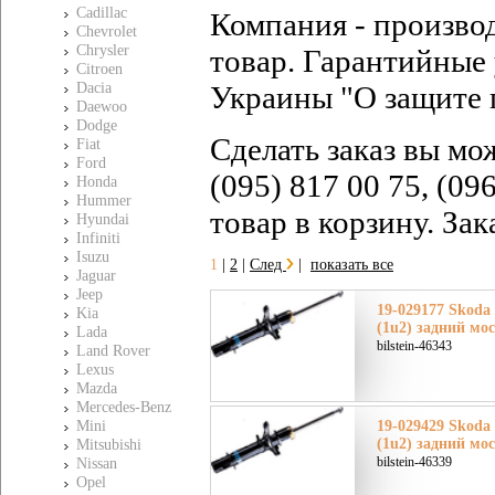
Cadillac
Компания - произво
Chevrolet
Chrysler
товар. Гарантийные 
Citroen
Dacia
Украины "О защите 
Daewoo
Dodge
Сделать заказ вы мо
Fiat
Ford
(095) 817 00 75, (09
Honda
Hummer
товар в корзину. За
Hyundai
Infiniti
Isuzu
1
|
2
|
След
|
показать все
Jaguar
Jeep
19-029177 Skoda
Kia
(1u2) задний мо
Lada
bilstein-46343
Land Rover
Lexus
Mazda
Mercedes-Benz
Mini
19-029429 Skoda
(1u2) задний мо
Mitsubishi
bilstein-46339
Nissan
Opel