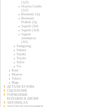
(1u5)
Octavia Combi
(1z5)
Roomster (5j)
Roomster
Praktik (5j)
Superb (3t4)
Superb (3u4)
Superb
универсал
(3t5)
Ssangyong
Subaru
Suzuki
Toyota
Volvo
Vw
Koni
Monroe
Tokico
Boge
ДЕТАЛИ КУЗОВА
СЦЕПЛЕНИЕ
ТОРМОЗНЫЕ
КОЛОДКИ И ДИСКИ
АВТОМАСЛА
АВТОХОЛОДИЛЬНИКИ