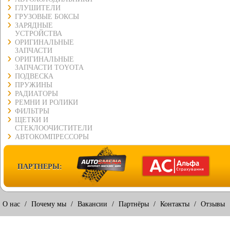
ГЛУШИТЕЛИ
ГРУЗОВЫЕ БОКСЫ
ЗАРЯДНЫЕ
УСТРОЙСТВА
ОРИГИНАЛЬНЫЕ
ЗАПЧАСТИ
ОРИГИНАЛЬНЫЕ
ЗАПЧАСТИ TOYOTA
ПОДВЕСКА
ПРУЖИНЫ
РАДИАТОРЫ
РЕМНИ И РОЛИКИ
ФИЛЬТРЫ
ЩЕТКИ И
СТЕКЛООЧИСТИТЕЛИ
АВТОКОМПРЕССОРЫ
ПАРТНЕРЫ:
О нас
/
Почему мы
/
Вакансии
/
Партнёры
/
Контакты
/
Отзывы