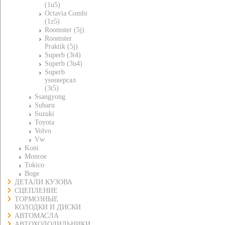
(1u5)
Octavia Combi
(1z5)
Roomster (5j)
Roomster
Praktik (5j)
Superb (3t4)
Superb (3u4)
Superb
универсал
(3t5)
Ssangyong
Subaru
Suzuki
Toyota
Volvo
Vw
Koni
Monroe
Tokico
Boge
ДЕТАЛИ КУЗОВА
СЦЕПЛЕНИЕ
ТОРМОЗНЫЕ
КОЛОДКИ И ДИСКИ
АВТОМАСЛА
АВТОХОЛОДИЛЬНИКИ