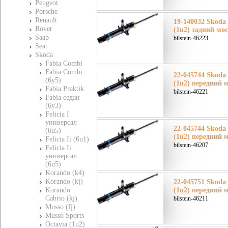
Peugeot
Porsche
Renault
19-140032 Skoda
Rover
(1u2) задний мо
Saab
bilstein-46223
Seat
Skoda
Fabia Combi
Fabia Combi
22-045744 Skoda
(6y5)
(1u2) передний 
Fabia Praktik
bilstein-46221
Fabia седан
(6y3)
Felicia I
универсал
22-045744 Skoda
(6u5)
(1u2) передний 
Felicia Ii (6u1)
bilstein-46207
Felicia Ii
универсал
(6u5)
Korando (k4)
Korando (kj)
22-045751 Skoda
Korando
(1u2) передний 
Cabrio (kj)
bilstein-46211
Musso (fj)
Musso Sports
Octavia (1u2)