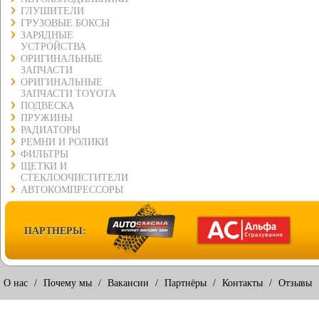
ГЛУШИТЕЛИ
ГРУЗОВЫЕ БОКСЫ
ЗАРЯДНЫЕ
УСТРОЙСТВА
ОРИГИНАЛЬНЫЕ
ЗАПЧАСТИ
ОРИГИНАЛЬНЫЕ
ЗАПЧАСТИ TOYOTA
ПОДВЕСКА
ПРУЖИНЫ
РАДИАТОРЫ
РЕМНИ И РОЛИКИ
ФИЛЬТРЫ
ЩЕТКИ И
СТЕКЛООЧИСТИТЕЛИ
АВТОКОМПРЕССОРЫ
ПАРТНЕРЫ:
О нас
/
Почему мы
/
Вакансии
/
Партнёры
/
Контакты
/
Отзывы