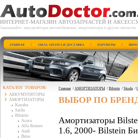
ИНТЕРНЕТ-МАГАЗИН АВТОЗАПЧАСТЕЙ И АКСЕСС
Заказывайте: аккумуляторы автомобильные, амортизаторы и другие запчасти.
/
/
/
ГЛАВНАЯ
ЗАКАЗ, ОПЛАТА И ДОСТАВКА
ПАРТНЕРЫ
ИНФО
КАТАЛОГ ТОВАРОВ:
Главная
/
АМОРТИЗАТОРЫ
/
Bilstein
/
Skoda
/
O
АККУМУЛЯТОРЫ
ВЫБОР ПО БРЕН
АМОРТИЗАТОРЫ
Kayaba
Sachs
Bilstein
Амортизаторы Bilste
Acura
Alfa Romeo
1.6, 2000- Bilstein 
Audi
Bmw