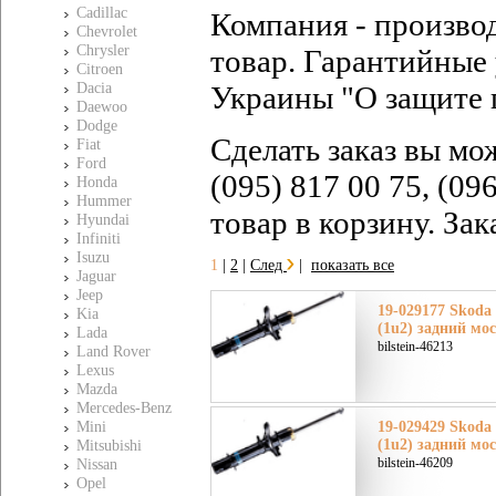
Cadillac
Компания - произво
Chevrolet
Chrysler
товар. Гарантийные 
Citroen
Dacia
Украины "О защите 
Daewoo
Dodge
Сделать заказ вы мо
Fiat
Ford
(095) 817 00 75, (09
Honda
Hummer
товар в корзину. За
Hyundai
Infiniti
Isuzu
1
|
2
|
След
|
показать все
Jaguar
Jeep
19-029177 Skoda
Kia
(1u2) задний мо
Lada
bilstein-46213
Land Rover
Lexus
Mazda
Mercedes-Benz
Mini
19-029429 Skoda
(1u2) задний мо
Mitsubishi
bilstein-46209
Nissan
Opel