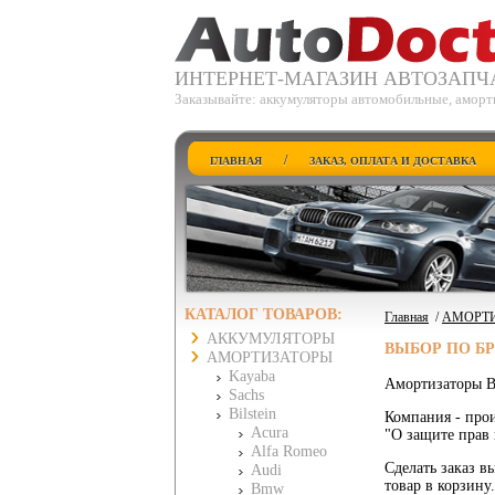
ИНТЕРНЕТ-МАГАЗИН АВТОЗАПЧ
Заказывайте: аккумуляторы автомобильные, аморти
/
ГЛАВНАЯ
ЗАКАЗ, ОПЛАТА И ДОСТАВКА
КАТАЛОГ ТОВАРОВ:
Главная
/
АМОРТ
АККУМУЛЯТОРЫ
ВЫБОР ПО Б
АМОРТИЗАТОРЫ
Kayaba
Амортизаторы Bi
Sachs
Bilstein
Компания - прои
Acura
"О защите прав 
Alfa Romeo
Сделать заказ вы
Audi
товар в корзину
Bmw