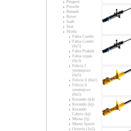
Peugeot
Porsche
Renault
Rover
Saab
Seat
Skoda
Fabia Combi
Fabia Combi
(6y5)
Fabia Praktik
Fabia седан
(6y3)
Felicia I
универсал
(6u5)
Felicia Ii (6u1)
Felicia Ii
универсал
(6u5)
Korando (k4)
Korando (kj)
Korando
Cabrio (kj)
Musso (fj)
Musso Sports
Octavia (1u2)