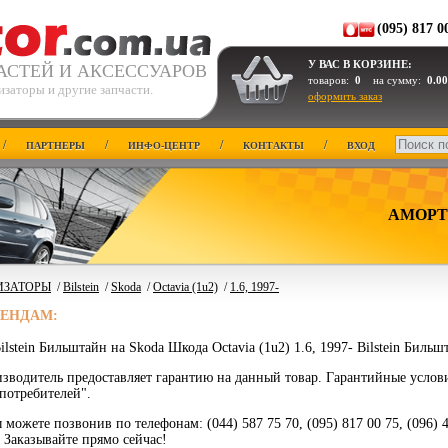
(095) 817 0
У ВАС В КОРЗИНЕ:
АСТЕЙ И АКСЕССУАРОВ
товаров:
0
на сумму:
0.00
заторы и другие запчасти.
оформить заказ
/
/
/
/
ПАРТНЕРЫ
ИНФО-ЦЕНТР
КОНТАКТЫ
ВХОД
АМОРТ
ИЗАТОРЫ
/
Bilstein
/
Skoda
/
Octavia (1u2)
/
1.6, 1997-
РЕНДАМ:
lstein Бильштайн на Skoda Шкода Octavia (1u2) 1.6, 1997- Bilstein Бильш
зводитель предоставляет гарантию на данный товар. Гарантийные услов
потребителей".
 можете позвонив по телефонам: (044) 587 75 70, (095) 817 00 75, (096) 
. Заказывайте прямо сейчас!