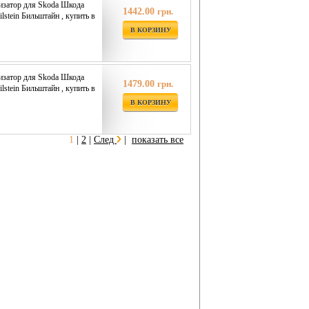
изатор для Skoda Шкода
1442.00
грн.
ilstein Бильштайн , купить в
В КОРЗИНУ
изатор для Skoda Шкода
1479.00
грн.
ilstein Бильштайн , купить в
В КОРЗИНУ
1
|
2
|
След
|
показать все