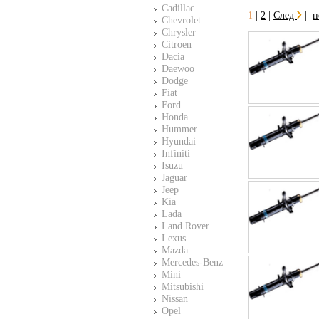
Cadillac
1
|
2
|
След
|
п
Chevrolet
Chrysler
Citroen
Dacia
Daewoo
Dodge
Fiat
Ford
Honda
Hummer
Hyundai
Infiniti
Isuzu
Jaguar
Jeep
Kia
Lada
Land Rover
Lexus
Mazda
Mercedes-Benz
Mini
Mitsubishi
Nissan
Opel