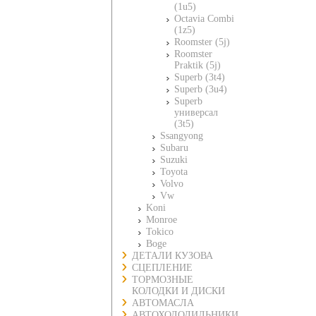
(1u5)
Octavia Combi
(1z5)
Roomster (5j)
Roomster
Praktik (5j)
Superb (3t4)
Superb (3u4)
Superb
универсал
(3t5)
Ssangyong
Subaru
Suzuki
Toyota
Volvo
Vw
Koni
Monroe
Tokico
Boge
ДЕТАЛИ КУЗОВА
СЦЕПЛЕНИЕ
ТОРМОЗНЫЕ
КОЛОДКИ И ДИСКИ
АВТОМАСЛА
АВТОХОЛОДИЛЬНИКИ