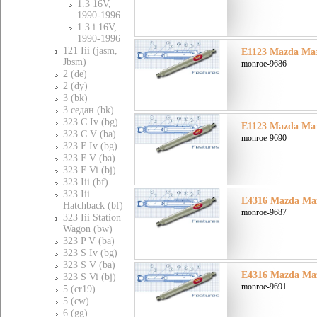
1.3 16V,
1990-1996
1.3 i 16V,
1990-1996
121 Iii (jasm,
E1123 Mazda Мазд
Jbsm)
monroe-9686
2 (de)
2 (dy)
3 (bk)
3 седан (bk)
323 C Iv (bg)
E1123 Mazda Мазд
323 C V (ba)
monroe-9690
323 F Iv (bg)
323 F V (ba)
323 F Vi (bj)
323 Iii (bf)
323 Iii
E4316 Mazda Маз
Hatchback (bf)
monroe-9687
323 Iii Station
Wagon (bw)
323 P V (ba)
323 S Iv (bg)
323 S V (ba)
E4316 Mazda Маз
323 S Vi (bj)
monroe-9691
5 (cr19)
5 (cw)
6 (gg)