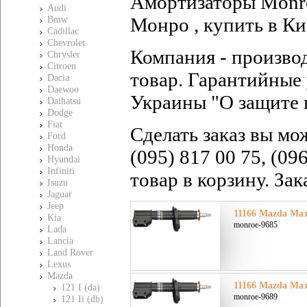
Амортизаторы Monro
Audi
Монро , купить в Ки
Bmw
Cadillac
Chevrolet
Компания - произво
Chrysler
Citroen
товар. Гарантийные 
Dacia
Daewoo
Украины "О защите 
Daihatsu
Dodge
Fiat
Сделать заказ вы мо
Ford
Honda
(095) 817 00 75, (09
Hyundai
Infiniti
товар в корзину. За
Isuzu
Jaguar
Jeep
11166 Mazda Мазд
Kia
monroe-9685
Lada
Lancia
Land Rover
Lexus
Mazda
11166 Mazda Мазд
121 I (da)
monroe-9689
121 Ii (db)