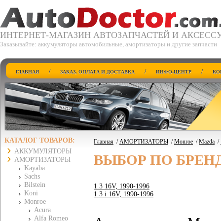
ИНТЕРНЕТ-МАГАЗИН АВТОЗАПЧАСТЕЙ И АКСЕСС
Заказывайте: аккумуляторы автомобильные, амортизаторы и другие запчасти
/
/
/
ГЛАВНАЯ
ЗАКАЗ, ОПЛАТА И ДОСТАВКА
ИНФО-ЦЕНТР
КО
КАТАЛОГ ТОВАРОВ:
Главная
/
АМОРТИЗАТОРЫ
/
Monroe
/
Mazda
/
АККУМУЛЯТОРЫ
ВЫБОР ПО БРЕН
АМОРТИЗАТОРЫ
Kayaba
Sachs
Bilstein
1.3 16V, 1990-1996
Koni
1.3 i 16V, 1990-1996
Monroe
Acura
Alfa Romeo