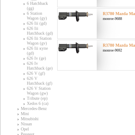
6 Hatchback
(gg)
6 Station
R3780 Mazda Маз
Wagon (gy)
monroe-9688
626 Iii (gd)
626 Iii
Hatchback (gd)
626 Iii Station
Wagon (gv)
R3780 Mazda Маз
626 Iii купе
monroe-9692
(gd)
626 Iv (ge)
626 Iv
Hatchback (ge)
626 V (gf)
626 V
Hatchback (gf)
626 V Station
Wagon (gw)
Tribute (ep)
Xedos 6 (ca)
Mercedes-Benz
Mini
Mitsubishi
Nissan
Opel
Peugeot