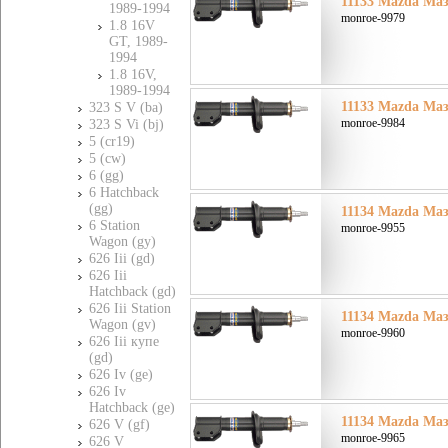
11133 Mazda Мазд
1989-1994
monroe-9979
1.8 16V
GT, 1989-
1994
1.8 16V,
1989-1994
11133 Mazda Мазд
323 S V (ba)
monroe-9984
323 S Vi (bj)
5 (cr19)
5 (cw)
6 (gg)
6 Hatchback
(gg)
11134 Mazda Мазд
6 Station
monroe-9955
Wagon (gy)
626 Iii (gd)
626 Iii
Hatchback (gd)
626 Iii Station
11134 Mazda Мазд
Wagon (gv)
monroe-9960
626 Iii купе
(gd)
626 Iv (ge)
626 Iv
Hatchback (ge)
11134 Mazda Мазд
626 V (gf)
monroe-9965
626 V