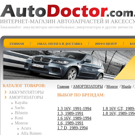
ИНТЕРНЕТ-МАГАЗИН АВТОЗАПЧАСТЕЙ И АКСЕСС
Заказывайте: аккумуляторы автомобильные, амортизаторы и другие запчасти
/
/
/
ГЛАВНАЯ
ЗАКАЗ, ОПЛАТА И ДОСТАВКА
ИНФО-ЦЕНТР
КО
КАТАЛОГ ТОВАРОВ:
Главная
/
АМОРТИЗАТОРЫ
/
Monroe
/
Mazda
/
АККУМУЛЯТОРЫ
ВЫБОР ПО БРЕНДАМ:
АМОРТИЗАТОРЫ
Kayaba
Sachs
1.3 16V, 1991-1994
1.8 16V GT, 1989
Bilstein
1.3, 1989-1991
1.8 16V, 1989-199
Koni
1.6 16V, 1989-1994
Monroe
1.6, 1989-1991
1.7 D, 1989-1994
Acura
Alfa Romeo