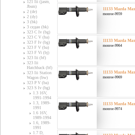
121 Iii (jasm,
Jbsm)
11133 Mazda Мазд
2 (de)
monroe-9959
2 (dy)
3 (bk)
3 седан (bk)
323 C Iv (bg)
323 C V (ba)
11133 Mazda Мазд
323 F Iv (bg)
monroe-9964
323 F V (ba)
323 F Vi (bj)
323 Iii (bf)
323 Iii
Hatchback (bf)
11133 Mazda Мазд
323 Iii Station
monroe-9969
Wagon (bw)
323 P V (ba)
323 S Iv (bg)
1.3 16V,
1991-1994
1.3, 1989-
11133 Mazda Мазд
1991
monroe-9974
1.6 16V,
1989-1994
1.6, 1989-
1991
1.7 D,