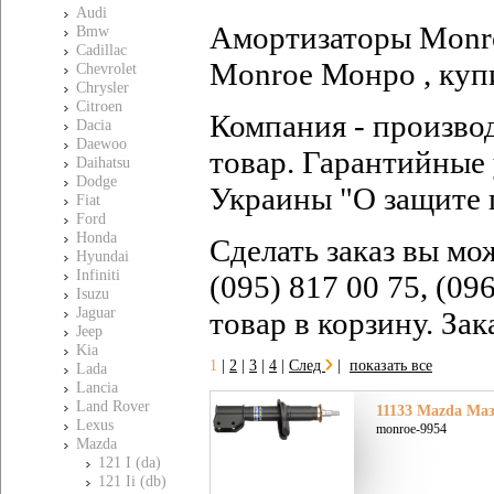
Audi
Амортизаторы Monro
Bmw
Cadillac
Monroe Монро , куп
Chevrolet
Chrysler
Citroen
Компания - произво
Dacia
Daewoo
товар. Гарантийные 
Daihatsu
Dodge
Украины "О защите 
Fiat
Ford
Honda
Сделать заказ вы мо
Hyundai
Infiniti
(095) 817 00 75, (09
Isuzu
Jaguar
товар в корзину. За
Jeep
Kia
1
|
2
|
3
|
4
|
След
|
показать все
Lada
Lancia
Land Rover
11133 Mazda Мазд
Lexus
monroe-9954
Mazda
121 I (da)
121 Ii (db)