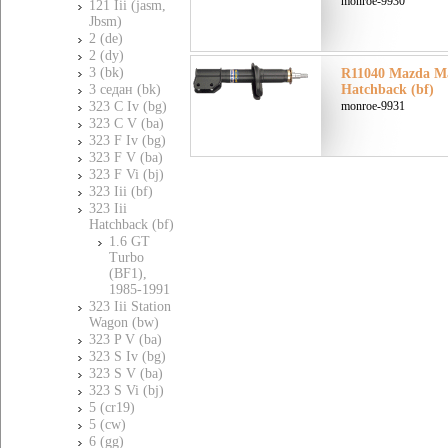
monroe-9930
121 Iii (jasm,
Jbsm)
2 (de)
2 (dy)
3 (bk)
R11040 Mazda Ма
3 седан (bk)
Hatchback (bf)
323 C Iv (bg)
monroe-9931
323 C V (ba)
323 F Iv (bg)
323 F V (ba)
323 F Vi (bj)
323 Iii (bf)
323 Iii
Hatchback (bf)
1.6 GT
Turbo
(BF1),
1985-1991
323 Iii Station
Wagon (bw)
323 P V (ba)
323 S Iv (bg)
323 S V (ba)
323 S Vi (bj)
5 (cr19)
5 (cw)
6 (gg)