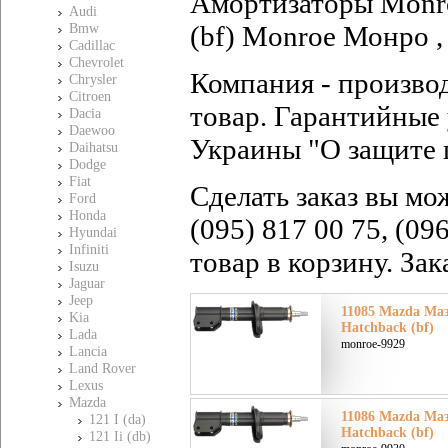
Амортизаторы Monro
Audi
(bf) Monroe Монро ,
Bmw
Cadillac
Chevrolet
Компания - произво
Chrysler
Citroen
товар. Гарантийные 
Dacia
Daewoo
Украины "О защите 
Daihatsu
Dodge
Fiat
Сделать заказ вы мо
Ford
Honda
(095) 817 00 75, (09
Hyundai
Infiniti
товар в корзину. За
Isuzu
Jaguar
Jeep
11085 Mazda Мазд
Kia
Hatchback (bf)
Lada
monroe-9929
Lancia
Land Rover
Lexus
Mazda
11086 Mazda Мазд
121 I (da)
Hatchback (bf)
121 Ii (db)