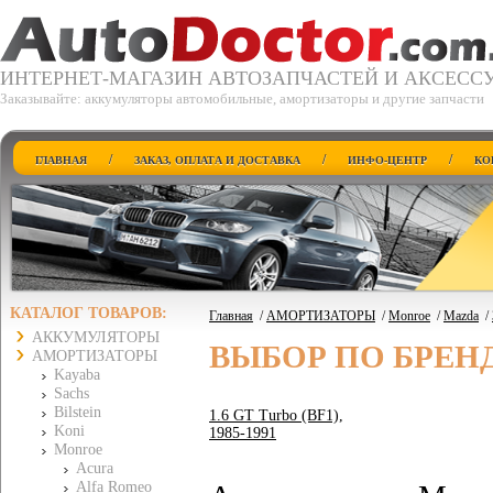
ИНТЕРНЕТ-МАГАЗИН АВТОЗАПЧАСТЕЙ И АКСЕСС
Заказывайте: аккумуляторы автомобильные, амортизаторы и другие запчасти
/
/
/
ГЛАВНАЯ
ЗАКАЗ, ОПЛАТА И ДОСТАВКА
ИНФО-ЦЕНТР
КО
КАТАЛОГ ТОВАРОВ:
Главная
/
АМОРТИЗАТОРЫ
/
Monroe
/
Mazda
/
АККУМУЛЯТОРЫ
ВЫБОР ПО БРЕН
АМОРТИЗАТОРЫ
Kayaba
Sachs
Bilstein
1.6 GT Turbo (BF1),
Koni
1985-1991
Monroe
Acura
Alfa Romeo