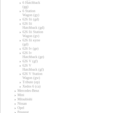
6 Hatchback
(gg)
6 Station
Wagon (gy)
626 Iii (gd)
626 Iii
Hatchback (gd)
626 Iii Station
Wagon (gv)
626 Iii купе
(gd)
626 Iv (ge)
626 Iv
Hatchback (ge)
626 V (gf)
626 V
Hatchback (gf)
626 V Station
Wagon (gw)
Tribute (ep)
Xedos 6 (ca)
Mercedes-Benz
Mini
Mitsubishi
Nissan
Opel
Peugeot